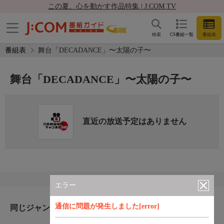
この夏、心を動かす作品特集 | J:COM TV
検索
CS番組一覧
番組表
番組表
舞台「DECADANCE」〜太陽の子〜
舞台「DECADANCE」〜太陽の子〜
直近の放送予定はありません
エラー
通信に問題が発生しました[error]
同じジャンルのおすすめ番組