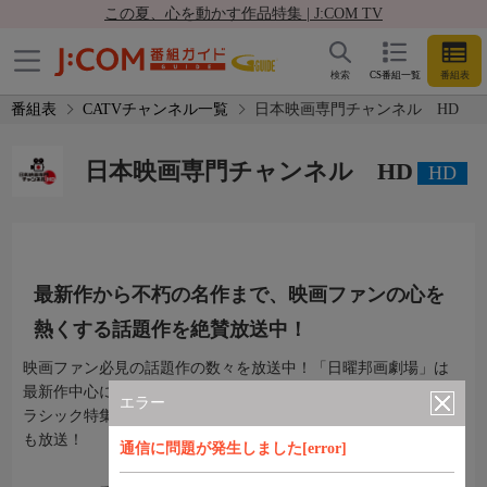
この夏、心を動かす作品特集 | J:COM TV
検索
CS番組一覧
番組表
番組表
CATVチャンネル一覧
日本映画専門チャンネル HD
日本映画専門チャンネル HD
HD
最新作から不朽の名作まで、映画ファンの心を
熱くする話題作を絶賛放送中！
映画ファン必見の話題作の数々を放送中！「日曜邦画劇場」は
最新作中心に、解説や対談もお届け！「蔵出し名画座」などク
エラー
ラシック特集に加え、往年の名優の出演作特集など不朽の名作
も放送！
通信に問題が発生しました[error]