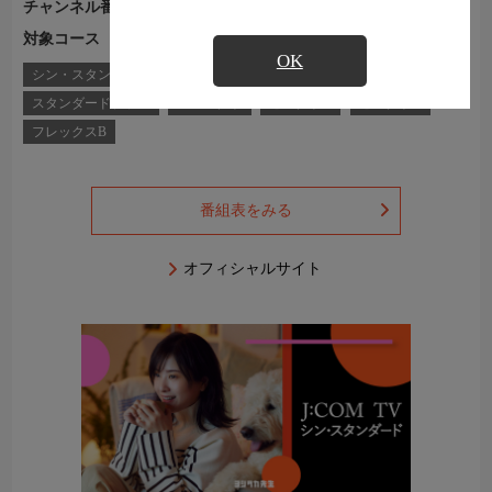
チャンネル番号
Ch.501
対象コース
J:COM TVコース一覧
OK
シン・スタンダード
シン・スタンダードプラス
スタンダード
スタンダードプラス
コンパクト
セレクトA
セレクトD
フレックスB
番組表をみる
オフィシャルサイト