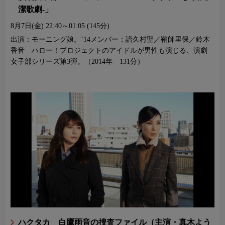
潔歌劇-」
8月7日(金)
22:40～01:05 (145分)
出演：モーニング娘。’14メンバー：譜久村聖／鞘師里保／鈴木
香音 ハロー！プロジェクトのアイドルが男性も演じる、演劇
女子部シリーズ第3弾。（2014年 131分）
ハクタカ 白鷹雨音の捜査ファイル（主演・真木よう