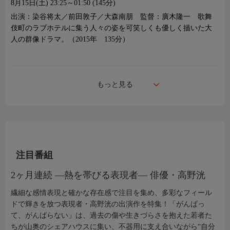
8月15日(土)
23:25～01:50 (145分)
出演：染谷将太／前田敦子／大森南朋 監督：廣木隆一 歌舞
伎町のラブホテルに集う人々の姿を可笑しくも優しく描いた大
人の群像ドラマ。（2015年 135分）
もっと見る
注目番組
2ヶ月連続 ―熱を帯びる表現者― 俳優・高野洸
繊細な感情表現と確かな存在感で注目を集め、多彩なフィール
ドで輝きを放つ表現者・高野洸の出演作を特集！「がんばっ
て、がんばらない」は、過去の傷や生きづらさを抱えた若者た
ちが山奥のシェアハウスに集い、不器用に支え合いながら“自分