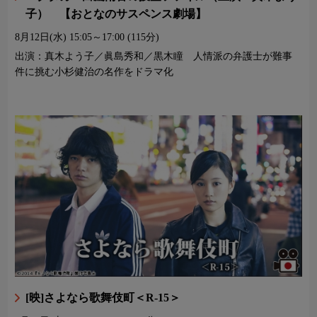
子） 【おとなのサスペンス劇場】
8月12日(水)
15:05～17:00 (115分)
出演：真木よう子／眞島秀和／黒木瞳 人情派の弁護士が難事
件に挑む小杉健治の名作をドラマ化
[映]さよなら歌舞伎町＜R-15＞