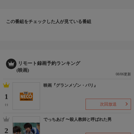
井麻衣監督が、片思いをこじらせ予期せぬ事態に呑み込まれる女
性の運命を独特のトーンで描出。
番組詳細
デザイン事務所のイラストレーターとして人目を気にせず奔放に
この番組をチェックした人が見ている番組
過ごすチャチャ（伊藤万理華）は、自分と好きなものが真逆の樂
（中川大志）に出逢い惹かれるが、彼の部屋で思いもよらぬもの
を見てしまい、奇妙な恋は不穏な様相を呈していく。
リモート録画予約ランキング
(映画)
08/06更新
映画『グランメゾン・パリ』
1
次回放送
(-)
でっちあげ 〜殺人教師と呼ばれた男
2