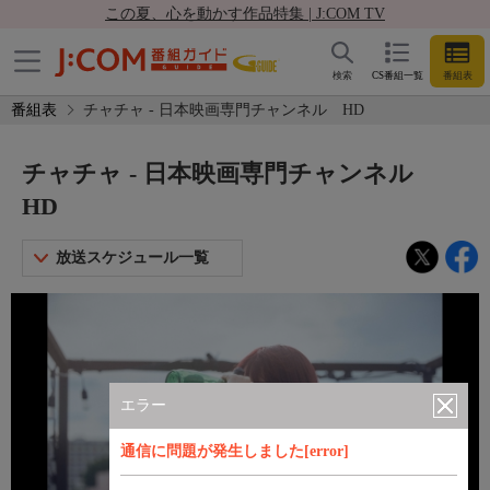
この夏、心を動かす作品特集 | J:COM TV
検索
CS番組一覧
番組表
番組表
チャチャ - 日本映画専門チャンネル HD
チャチャ - 日本映画専門チャンネル
HD
放送スケジュール一覧
エラー
通信に問題が発生しました[error]