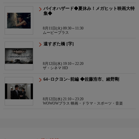
バイオハザード◆夏休み！メガヒット映画大特
集◆
8月11日(火) 09:30～11:30
ムービープラス
遠すぎた橋 [字]
8月12日(水) 19:10～22:20
ザ・シネマ HD
64−ロクヨン−前編 ◆佐藤浩市、綾野剛
8月12日(水) 21:10～23:20
WOWOWプラス 映画・ドラマ・スポーツ・音楽