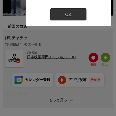
OK
前回の放送
[映]チャチャ
7月30日(木)
06:35〜08:40
Ch.501
日本映画専門チャンネル HD
カレンダー登録
アプリ視聴
放送中
番組詳細内容
もっと見る
番組詳細
マイペースでミステリアスな男性に翻弄される女性の、風変わり
なラブストーリー。「美しい彼」など情感豊かな描写で人気の酒