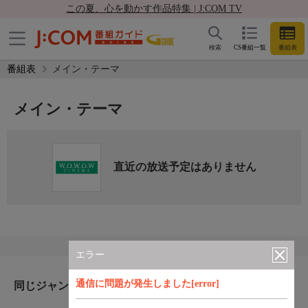
この夏、心を動かす作品特集 | J:COM TV
検索
CS番組一覧
番組表
番組表
メイン・テーマ
メイン・テーマ
直近の放送予定はありません
エラー
通信に問題が発生しました[error]
同じジャンルのおすすめ番組