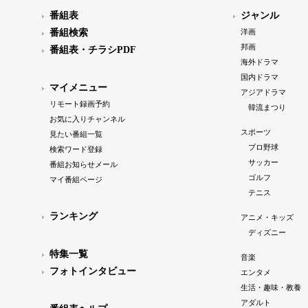
番組表
ジャンル
番組検索
洋画
邦画
番組表・チラシPDF
海外ドラマ
国内ドラマ
マイメニュー
アジアドラマ
リモート録画予約
韓流まつり
お気に入りチャンネル
スポーツ
見たい番組一覧
プロ野球
検索ワード登録
サッカー
番組お知らせメール
ゴルフ
マイ番組ページ
テニス
ランキング
アニメ・キッズ
ディズニー
特集一覧
音楽
フォトインタビュー
エンタメ
生活・趣味・教養
アダルト