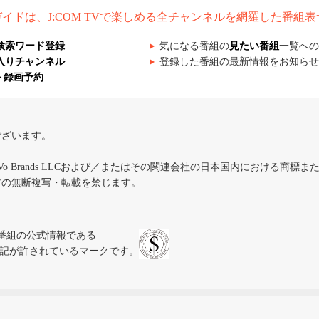
組ガイドは、J:COM TVで楽しめる全チャンネルを網羅した番組
検索ワード登録
気になる番組の
見たい番組
一覧への
入りチャンネル
登録した番組の最新情報をお知らせ
ト録画予約
ございます。
iVo Brands LLCおよび／またはその関連会社の日本国内における商標
材の無断複写・転載を禁じます。
、テレビ番組の公式情報である
スにのみ表記が許されているマークです。