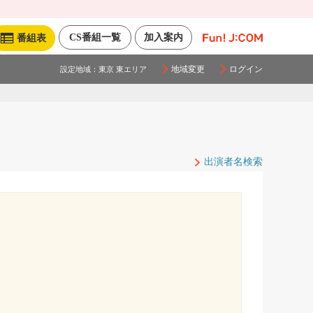
CS番組一覧
加入案内
番組表
地域変更
ログイン
設定地域：
東京 東エリア
出演者名検索