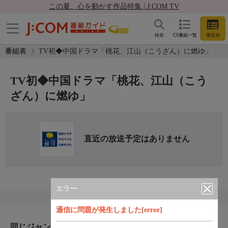
この夏、心を動かす作品特集 | J:COM TV
検索
CS番組一覧
番組表
番組表
TV初◆中国ドラマ「桃花、江山（こうざん）に燃ゆ」
TV初◆中国ドラマ「桃花、江山（こう
ざん）に燃ゆ」
直近の放送予定はありません
エラー
通信に問題が発生しました[error]
同じジャンルのおすすめ番組