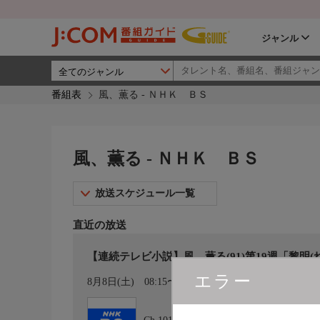
ジャンル
番組表
風、薫る - ＮＨＫ ＢＳ
風、薫る - ＮＨＫ ＢＳ
放送スケジュール一覧
直近の放送
【連続テレビ小説】風、薫る(91)第19週「黎明(れい
エラー
カレンダー登録
8月8日(土)
08:15〜08:30