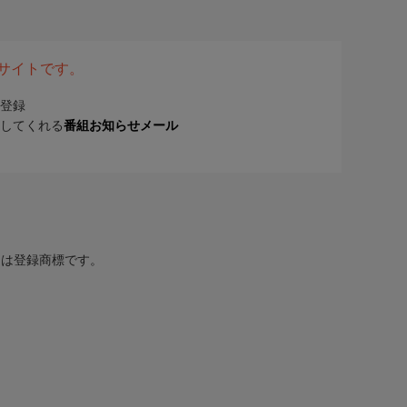
表サイトです。
登録
してくれる
番組お知らせメール
または登録商標です。