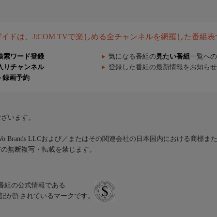
組ガイドは、J:COM TVで楽しめる全チャンネルを網羅した番組
検索ワード登録
気になる番組の
見たい番組
一覧への
入りチャンネル
登録した番組の最新情報をお知らせ
ト録画予約
ございます。
iVo Brands LLCおよび／またはその関連会社の日本国内における商標
材の無断複写・転載を禁じます。
、テレビ番組の公式情報である
スにのみ表記が許されているマークです。