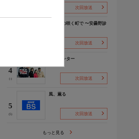
次回放送
(6)
勿忘草の咲く町で 〜安曇野診
療記〜
3
次回放送
(4)
キイハンター
4
次回放送
(-)
風、薫る
5
次回放送
(5)
もっと見る