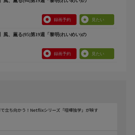
風、薫る(94)第19週「黎明(れいめい)の
録画予約
見たい
風、薫る(95)第19週「黎明(れいめい)の
録画予約
見たい
立ち向かう！Netflixシリーズ「喧嘩独学」が映す