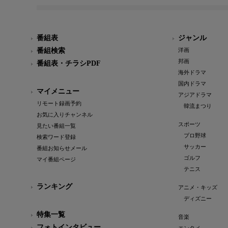
番組表
ジャンル
番組検索
洋画
邦画
番組表・チラシPDF
海外ドラマ
国内ドラマ
マイメニュー
アジアドラマ
リモート録画予約
韓流まつり
お気に入りチャンネル
スポーツ
見たい番組一覧
プロ野球
検索ワード登録
サッカー
番組お知らせメール
ゴルフ
マイ番組ページ
テニス
ランキング
アニメ・キッズ
ディズニー
特集一覧
音楽
フォトインタビュー
エンタメ