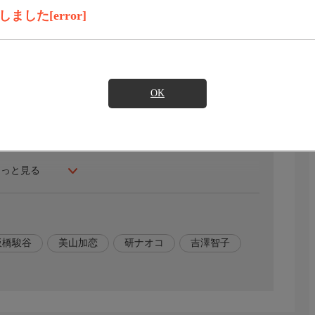
録画予約
見たい
した[error]
生成)が待っていた。黒川は新潟の村で赤痢が発生したので、
(関智一)に赤痢の防疫に行きたいと願い出るが、望月はい
OK
,美山加恋,【語り】研ナオコ
もっと見る
板橋駿谷
美山加恋
研ナオコ
吉澤智子