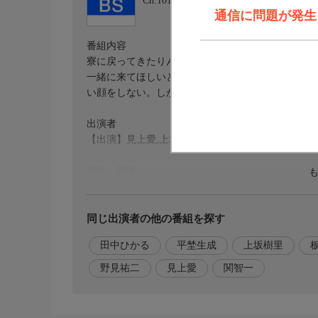
Ch.101
ＮＨＫ ＢＳ
通信に問題が発生しま
番組内容
寮に戻ってきたりん(見上愛)を、医師の黒川(平埜
一緒に来てほしいと言う。迷った末にりんは、望月
い顔をしない。しかし、りんの本気を見た望月は…
出演者
【出演】見上愛,上坂樹里,平埜生成,関智一,板橋駿谷
原作・脚本
【脚本】吉澤智子,【原案】田中ひかる
音楽
同じ出演者の他の番組を探す
【音楽】野見祐二
田中ひかる
平埜生成
上坂樹里
野見祐二
見上愛
関智一