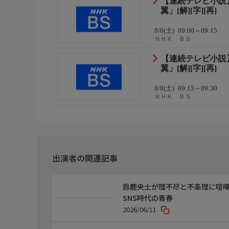
【連続テレビ小説】
翼」[解][字][再]
8/8(土)
09:00～09:15
ＮＨＫ ＢＳ
【連続テレビ小説】
翼」[解][字][再]
8/8(土)
09:15～09:30
ＮＨＫ ＢＳ
出演者の関連記事
鈴鹿央士が理不尽と不条理に喧嘩で
SNS時代の青春
2026/06/11