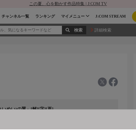
この夏、心を動かす作品特集 | J:COM TV
チャンネル一覧
ランキング
マイメニュー
J:COM STREAM
詳細検索
めい)の翼」[解][字][再]