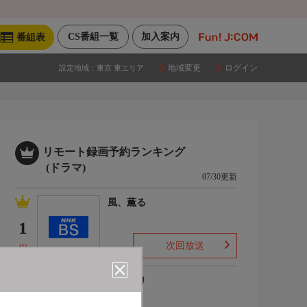
CS番組一覧
加入案内
番組表
地域変更
ログイン
設定地域：
東京 東エリア
リモート録画予約ランキング
(ドラマ)
07/30更新
風、薫る
1
次回放送
(1)
ひまわり
2