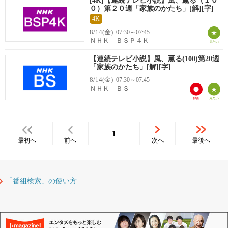
[4K]【連続テレビ小説】風、薫る（１０
０）第２０週「家族のかたち」[解][字]
4K
8/14(金)
07:30～07:45
ＮＨＫ ＢＳＰ４Ｋ
【連続テレビ小説】風、薫る(100)第20週
「家族のかたち」[解][字]
8/14(金)
07:30～07:45
ＮＨＫ ＢＳ
1
最初へ
前へ
次へ
最後へ
「番組検索」の使い方