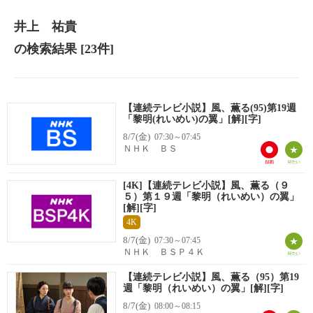
井上 祐貴
の検索結果
[23件]
【連続テレビ小説】風、薫る(95)第19週
「黎明(れいめい)の翼」[解][字]
8/7(金)
07:30～07:45
ＮＨＫ ＢＳ
[4K]【連続テレビ小説】風、薫る（９
５）第１９週「黎明（れいめい）の翼」
[解][字]
4K
8/7(金)
07:30～07:45
ＮＨＫ ＢＳＰ４Ｋ
【連続テレビ小説】風、薫る（95）第19
週「黎明（れいめい）の翼」[解][字]
8/7(金)
08:00～08:15