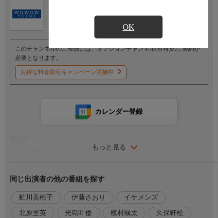
Ch.191
オプション
ＷＯＷＯＷプライム
OK
このチャンネルのご視聴には、オプションチャンネル(有料)のご契約が
必要となります。
お得な料金割引キャンペーン実施中
カレンダー登録
番組名
もっと見る
縦型ショートドラマ「平成みたいだ」 令和に大バズりだSP
番組内容
同じ出演者の他の番組を探す
2025年7月の配信開始から約半年でSNS累計1億回再生を突破した
大人気縦型ショートドラマ『平成みたいだ』。そのバズの秘密に
虻川美穂子
伊藤さおり
イケメンズ
迫るスペシャル番組を放送・配信。
北原里英
光島叶倭
植村颯太
久保軒松
平成の男子高校を舞台に、学ランや流行ファッションなど“あの