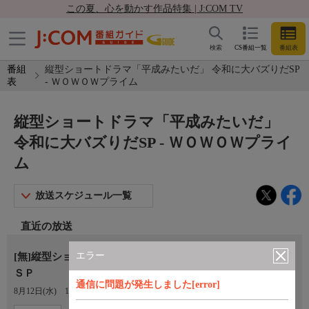
この夏、心を動かす作品特集 | J:COM TV
検索
CS番組一覧
番組表
番組
縦型ショートドラマ「平成みたいだ」 令和に大バズりだSP
表
- ＷＯＷＯＷプライム
縦型ショートドラマ「平成みたいだ」
令和に大バズりだSP - ＷＯＷＯＷプライ
ム
放送スケジュール一覧
直近の放送
エラー
[無]縦型ショートドラマ「平成みたいだ」 令和に大バズりだ
ＳＰ
通信に問題が発生しました[error]
8月12日(水)
17:15〜17:45