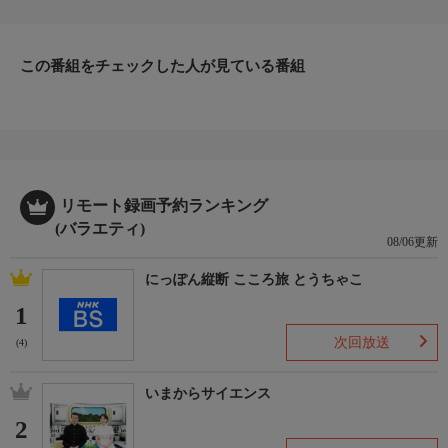
from イケメンズ
【特別ゲスト】虻川美穂子（北陽）、伊藤さおり（北陽）、脇知
弘、北原里英
この番組をチェックした人が見ている番組
リモート録画予約ランキング
(バラエティ)
08/06更新
にっぽん縦断 こころ旅 とうちゃこ
1
次回放送
(4)
いまからサイエンス
2