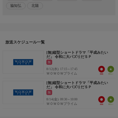
頃の風景”を描き話題を呼ぶ本作。番組では主演キャストによる
脇知弘
北陽
トークに加え、“平成代表”の豪華ゲストを迎えた撮り下ろしショ
ートドラマを披露する。
番組内容2
ゲストには、お笑いコンビ・北陽（虻川美穂子・伊藤さおり)、
俳優・脇知弘、元AKB48・北原里英が出演。“令和代表”ショート
放送スケジュール一覧
ドラマ俳優陣と“平成代表”ゲストが共演し、男子高と女子高によ
る対抗バトルを軸に、恋とプライドが交錯する平成テイスト全開
[無]縦型ショートドラマ「平成みたい
の物語を展開する。さらに、令和チームＶＳ平成チームによる世
だ」 令和に大バズりだＳＰ
代対抗クイズ企画も実施。流行語やカルチャーを巡る白熱バトル
無
で、懐かしさと新しさが交差する。
8/12(水)
17:15～17:45
ＷＯＷＯＷプライム
番組内容3
[無]縦型ショートドラマ「平成みたい
平成をリアルタイムで生きた世代にも、令和世代にも刺さる、笑
だ」 令和に大バズりだＳＰ
って楽しめるスペシャルプログラム!
無
8/14(金)
09:30～10:00
出演／関連情報
ＷＯＷＯＷプライム
(2026年 日本)
【出演】光島叶倭、ななし。、ゆーひ、植村颯太、久保軒松