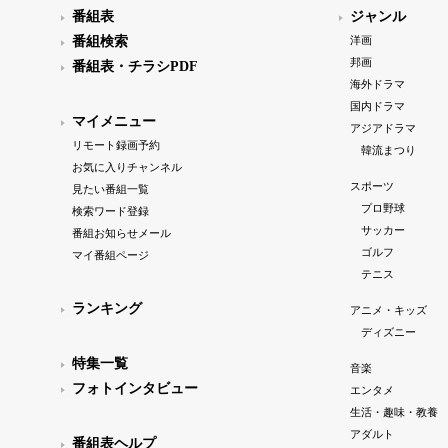
番組表
ジャンル
番組検索
洋画
邦画
番組表・チラシPDF
海外ドラマ
国内ドラマ
マイメニュー
アジアドラマ
リモート録画予約
韓流まつり
お気に入りチャンネル
スポーツ
見たい番組一覧
プロ野球
検索ワード登録
サッカー
番組お知らせメール
ゴルフ
マイ番組ページ
テニス
ランキング
アニメ・キッズ
ディズニー
特集一覧
音楽
フォトインタビュー
エンタメ
生活・趣味・教養
アダルト
番組表ヘルプ