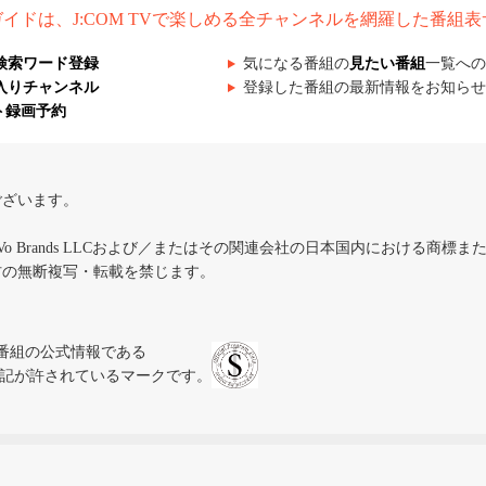
組ガイドは、J:COM TVで楽しめる全チャンネルを網羅した番組
検索ワード登録
気になる番組の
見たい番組
一覧への
入りチャンネル
登録した番組の最新情報をお知らせ
ト録画予約
ございます。
iVo Brands LLCおよび／またはその関連会社の日本国内における商標
材の無断複写・転載を禁じます。
、テレビ番組の公式情報である
スにのみ表記が許されているマークです。