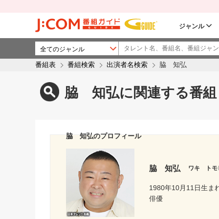
ジャンル
番組表
番組検索
出演者名検索
脇 知弘
脇 知弘に関連する番組
脇 知弘のプロフィール
脇 知弘
ワキ トモ
1980年10月11日生ま
俳優