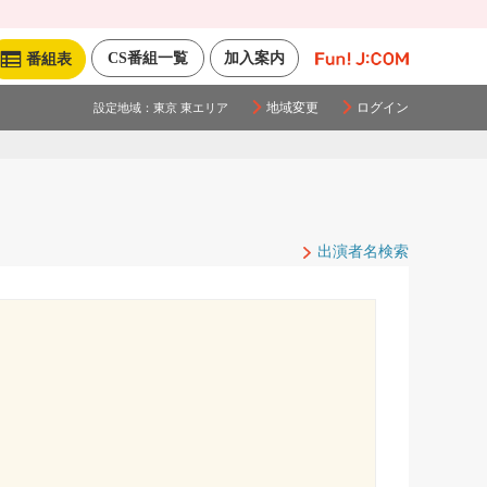
CS番組一覧
加入案内
番組表
地域変更
ログイン
設定地域：
東京 東エリア
出演者名検索