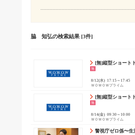
脇 知弘
の検索結果
[3件]
[無]縦型ショー
無
8/12(水)
17:15～17:45
ＷＯＷＯＷプライム
[無]縦型ショー
無
8/14(金)
09:30～10:00
ＷＯＷＯＷプライム
警視庁ゼロ係〜生