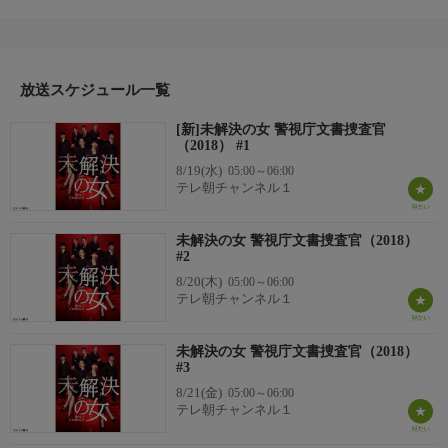
樹）率いる「特命捜査対策室」の第６係に異動。そこは未解決事
件の文書解読係。朋は係長の財津（高田純次）、無口な草加（遠
藤憲一）そして文書解読のエキスパート・鳴海理沙（鈴木京香）
と働き始める。そんな折、10年前に発生し未解決のままになって
いるミステリー作家（中山美穂）密室殺人事件との関連を匂わせ
放送スケジュール一覧
る変死事件が発生。
[新]未解決の女 警視庁文書捜査官
番組内容2
（2018） #1
朋は10年前の事件の再捜査を提案し…
8/19(水)
05:00～06:00
テレ朝チャンネル１
出演者：波瑠、沢村一樹、工藤阿須加、山内圭哉、西銘駿、高田
純次、光石研、遠藤憲一、鈴木京香、中山美穂、風間俊介、渡辺
未解決の女 警視庁文書捜査官（2018）
いっけい、内藤剛志 ほか
#2
8/20(木)
05:00～06:00
テレ朝チャンネル１
未解決の女 警視庁文書捜査官（2018）
#3
8/21(金)
05:00～06:00
テレ朝チャンネル１