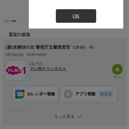
OK
直近の放送
[新]未解決の女 警視庁文書捜査官（2018） #1
8月19日(水)
05:00〜06:00
Ch.755
テレ朝チャンネル１
カレンダー登録
アプリ視聴
放送前
番組詳細内容
もっと見る
番組内容1
負傷した警視庁捜査一課の刑事・矢代朋（波瑠）は古賀（沢村一