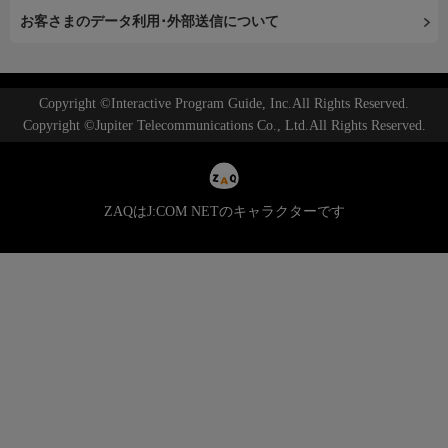
お客さまのデータ利用･外部送信について
Copyright ©Interactive Program Guide, Inc.All Rights Reserved.
Copyright ©Jupiter Telecommunications Co., Ltd.All Rights Reserved.
ZAQはJ:COM NETのキャラクターです