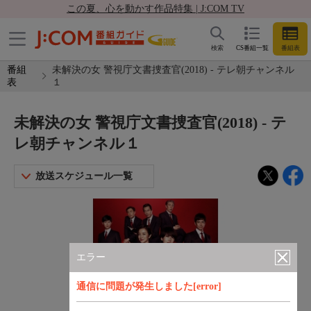
この夏、心を動かす作品特集 | J:COM TV
検索
CS番組一覧
番組表
番組
未解決の女 警視庁文書捜査官(2018) - テレ朝チャンネル
表
１
未解決の女 警視庁文書捜査官(2018) - テ
レ朝チャンネル１
放送スケジュール一覧
エラー
通信に問題が発生しました[error]