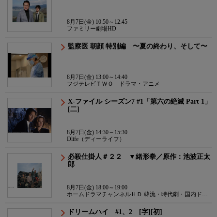
8月7日(金) 10:50～12:45
ファミリー劇場HD
監察医 朝顔 特別編 〜夏の終わり、そして〜
8月7日(金) 13:00～14:40
フジテレビＴＷＯ ドラマ・アニメ
X-ファイル シーズン7 #1「第六の絶滅 Part 1」
[二]
8月7日(金) 14:30～15:30
Dlife（ディーライフ）
必殺仕掛人＃２２ ▼緒形拳／原作：池波正太
郎
8月7日(金) 18:00～19:00
ホームドラマチャンネルＨＤ 韓流・時代劇・国内ドラ
マ
ドリームハイ #1、2 [字][初]