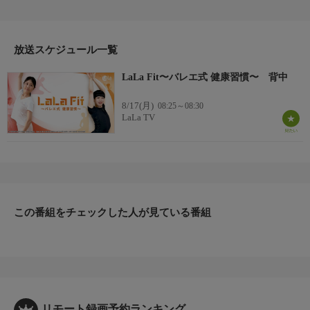
肩甲骨と背中の筋肉を整え、眠りがちな背面をしっかり使える状
態を目指します。後ろ姿の印象がすっきりし、肩の位置まで整い
やすい身体へ！自分では見えにくい背中だからこそ変化が楽しい
5分間です！
放送スケジュール一覧
出演者
LaLa Fit〜バレエ式 健康習慣〜 背中
Jun Takeda
8/17(月)
08:25～08:30
LaLa TV
この番組をチェックした人が見ている番組
リモート録画予約ランキング