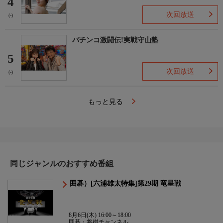
4
次回放送
(-)
パチンコ激闘伝!実戦守山塾
5
次回放送
(-)
もっと見る
同じジャンルのおすすめ番組
囲碁）[六浦雄太特集]第29期 竜星戦
8月6日(木) 16:00～18:00
囲碁・将棋チャンネル