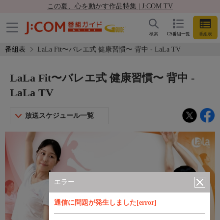
この夏、心を動かす作品特集 | J:COM TV
検索
CS番組一覧
番組表
番組表
LaLa Fit〜バレエ式 健康習慣〜 背中 - LaLa TV
LaLa Fit〜バレエ式 健康習慣〜 背中 -
LaLa TV
放送スケジュール一覧
エラー
通信に問題が発生しました[error]