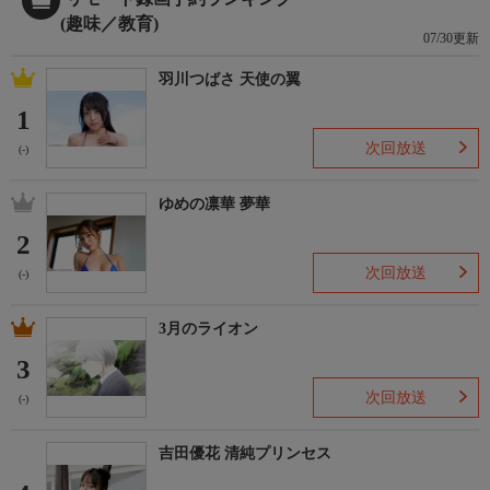
(趣味／教育)
07/30更新
羽川つばさ 天使の翼
1
次回放送
(-)
ゆめの凛華 夢華
2
次回放送
(-)
3月のライオン
3
次回放送
(-)
吉田優花 清純プリンセス