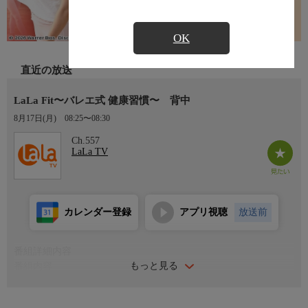
OK
直近の放送
LaLa Fit〜バレエ式 健康習慣〜 背中
8月17日(月)
08:25〜08:30
Ch.557
LaLa TV
カレンダー登録
アプリ視聴
放送前
番組詳細内容
もっと見る
番組内容
背中の脂肪やラインのぼやけが気になっていませんか？実はその
原因、背中や肩甲骨まわりが動いていないことかもしれません！