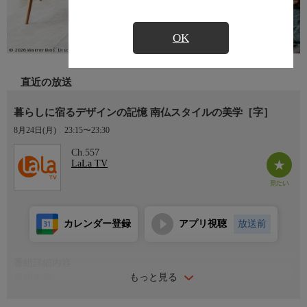
OK
直近の放送
暮らしに宿るデザインの記憶 南仏スタイルの美学［字］
8月24日(月)
23:15〜23:30
Ch.557
LaLa TV
カレンダー登録
アプリ視聴
放送前
番組詳細内容
もっと見る
番組内容
フレンチ・プロヴィンシャルは、南仏の優雅さと素朴さが融合し