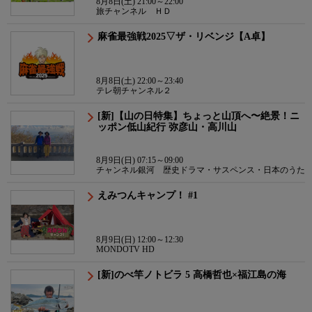
8月8日(土) 21:00～22:00
旅チャンネル ＨＤ
麻雀最強戦2025▽ザ・リベンジ【A卓】
8月8日(土) 22:00～23:40
テレ朝チャンネル２
[新]【山の日特集】ちょっと山頂へ〜絶景！ニ
ッポン低山紀行 弥彦山・高川山
8月9日(日) 07:15～09:00
チャンネル銀河 歴史ドラマ・サスペンス・日本のうた
えみつんキャンプ！ #1
8月9日(日) 12:00～12:30
MONDOTV HD
[新]のべ竿ノトビラ 5 高橋哲也×福江島の海