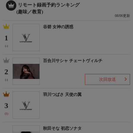
リモート録画予約ランキング
(趣味／教育)
08/06更新
谷碧 女神の誘惑
1
(-)
百合川サシャ チェートヴィルチ
2
次回放送
(-)
羽川つばさ 天使の翼
3
(1)
秋田そな 初恋ソナタ