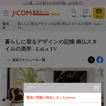
この夏、心を動かす作品特集 | J:COM TV
検索
CS番組一覧
番組表
番組
暮らしに宿るデザインの記憶 南仏スタイルの美学 - LaLa
TV
表
暮らしに宿るデザインの記憶 南仏スタ
イルの美学 - LaLa TV
放送スケジュール一覧
エラー
通信に問題が発生しました[error]