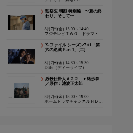
監察医 朝顔 特別編 〜夏の終
わり、そして〜
8月7日(金) 13:00～14:40
フジテレビＴＷＯ ドラマ・ア
ニメ
X-ファイル シーズン7 #1「第
六の絶滅 Part 1」[二]
8月7日(金) 14:30～15:30
Dlife（ディーライフ）
必殺仕掛人＃２２ ▼緒形拳
／原作：池波正太郎
8月7日(金) 18:00～19:00
ホームドラマチャンネルＨＤ
韓流・時代劇・国内ドラマ