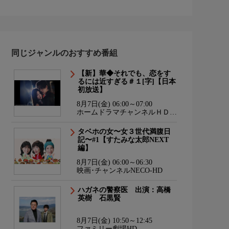
同じジャンルのおすすめ番組
【新】華◆それでも、恋をす
るには近すぎる＃１[字]【日本
初放送】
8月7日(金) 06:00～07:00
ホームドラマチャンネルＨＤ
韓流・時代劇・国内ドラマ
タベホの女〜女３世代満腹日
記〜#1【すたみな太郎NEXT
編】
8月7日(金) 06:00～06:30
映画･チャンネルNECO-HD
ハガネの警察医 出演：高橋
英樹 石黒賢
8月7日(金) 10:50～12:45
ファミリー劇場HD