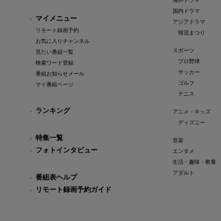
海外ドラマ
国内ドラマ
マイメニュー
アジアドラマ
リモート録画予約
韓流まつり
お気に入りチャンネル
スポーツ
見たい番組一覧
プロ野球
検索ワード登録
サッカー
番組お知らせメール
ゴルフ
マイ番組ページ
テニス
ランキング
アニメ・キッズ
ディズニー
特集一覧
音楽
フォトインタビュー
エンタメ
生活・趣味・教養
アダルト
番組表ヘルプ
リモート録画予約ガイド