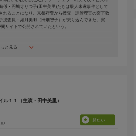
識係・円城寺りつ子(田中美里)たちは殺人未遂事件として
されることになり、京都府警から捜査一課管理官の宮下敬
析捜査員・如月美羽（田畑智子）が乗り込んできた。実
が闇サイトで公開されていたという。
もっと見る
イル１１（主演・田中美里）
見たい
HD