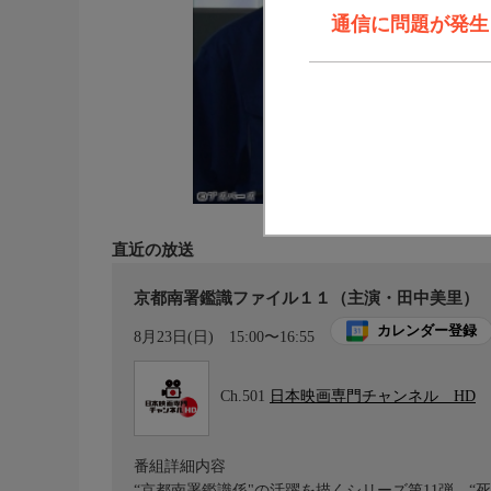
通信に問題が発生しま
直近の放送
京都南署鑑識ファイル１１（主演・田中美里）
カレンダー登録
8月23日(日)
15:00〜16:55
Ch.501
日本映画専門チャンネル HD
番組詳細内容
“京都南署鑑識係"の活躍を描くシリーズ第11弾。