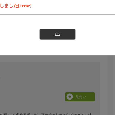
した[error]
OK
見たい
“死の狩人"を名乗る犯人が、アーチェリーの矢で次々と人材