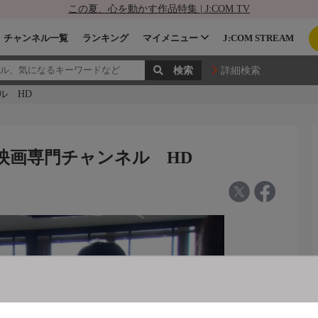
この夏、心を動かす作品特集 | J:COM TV
チャンネル一覧
ランキング
マイメニュー
J:COM STREAM
詳細検索
ル HD
本映画専門チャンネル HD