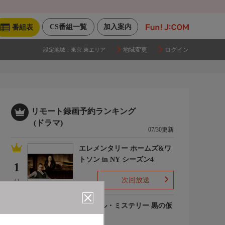
CS番組一覧
加入案内
番組表
地域変更
ログイン
設定地域：
東京 東エリア
リモート録画予約ランキング
(ドラマ)
07/30更新
エレメンタリー ホームズ&ワ
トソン in NY シーズン4
1
次回放送
(-)
ルーヴル・ミステリー 黒の仮
面
2