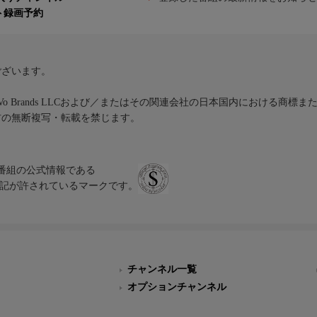
ト録画予約
ございます。
iVo Brands LLCおよび／またはその関連会社の日本国内における商標
材の無断複写・転載を禁じます。
、テレビ番組の公式情報である
スにのみ表記が許されているマークです。
チャンネル一覧
オプションチャンネル