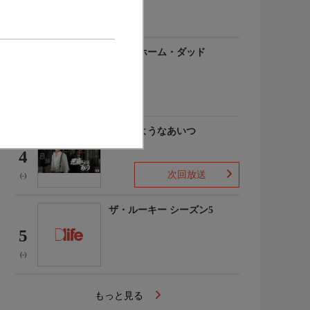
(-)
アットホーム・ダッド
3
(-)
悪魔のようなあいつ
4
次回放送
(-)
ザ・ルーキー シーズン5
5
(-)
もっと見る