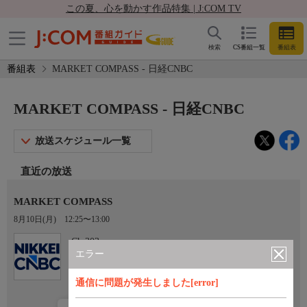
この夏、心を動かす作品特集 | J:COM TV
検索
CS番組一覧
番組表
番組表
MARKET COMPASS - 日経CNBC
MARKET COMPASS - 日経CNBC
放送スケジュール一覧
直近の放送
MARKET COMPASS
8月10日(月)
12:25〜13:00
Ch.303
日経CNBC
エラー
通信に問題が発生しました[error]