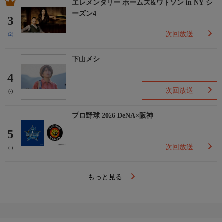
エレメンタリー ホームズ&ワトソン in NY シ
ーズン4
3
次回放送
(2)
下山メシ
4
次回放送
(-)
プロ野球 2026 DeNA×阪神
5
次回放送
(-)
もっと見る