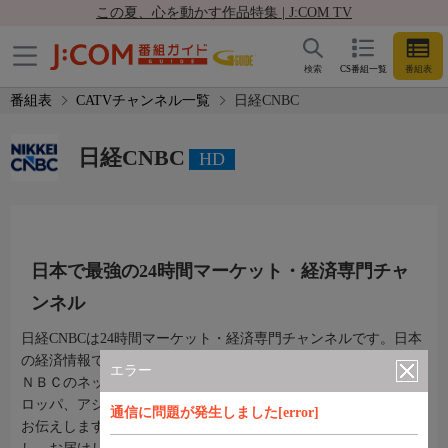
この夏、心を動かす作品特集 | J:COM TV
検索
CS番組一覧
番組表
番組表
CATVチャンネル一覧
日経CNBC
日経CNBC
HD
日本で最強の24時間マーケット・経済専門チャ
ンネル
日経CNBCは24時間マーケット・経済専門チャンネルです。日本
の経済情報で最も信頼を勝ち得ている日経グループの力と米Ｃ
エラー
ＮＢＣのネットワーク力を合わせることで、日本、米国、ヨー
ロッパ、アジアのマーケット・経済情報を２４時間切れ目なく
通信に問題が発生しました[error]
お伝えします。生の情報をいち早く、しかも深く解説・分析