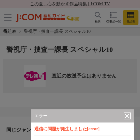
この夏、心を動かす作品特集 | J:COM TV
検索
CS番組一覧
番組表
番組表
警視庁・捜査一課長 スペシャル10
警視庁・捜査一課長 スペシャル10
直近の放送予定はありません
エラー
通信に問題が発生しました[error]
同じジャンルのおすすめ番組