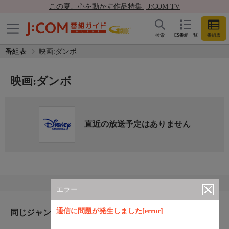
この夏、心を動かす作品特集 | J:COM TV
検索
CS番組一覧
番組表
番組表
映画:ダンボ
映画:ダンボ
直近の放送予定はありません
エラー
通信に問題が発生しました[error]
同じジャンルのおすすめ番組