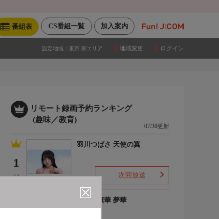
CS番組一覧
加入案内
番組表
地域変更
ログイン
設定地域：
東京 東エリア
リモート録画予約ランキング
(趣味／教育)
07/30更新
羽川つばさ 天使の翼
1
次回放送
(-)
ゆめの凛華 夢華
2