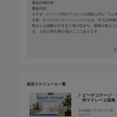
番組詳細内容
番組内容
カナダ・ケベック州のマドレーヌ諸島に佇む「Les R
す家。かつてのバケーションハウスは、今では本拠
窓からは漁船が行き交う海が広がり、家族や友人と
る、人生の再出発の場がここにあります。
放送スケジュール一覧
ビーチコテージ・
州マドレーヌ諸島
8/28(金)
17:15～17:30
LaLa TV