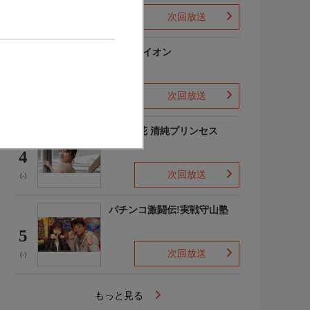
次回放送
(-)
3月のライオン
3
次回放送
(-)
吉田優花 清純プリンセス
4
次回放送
(-)
パチンコ激闘伝!実戦守山塾
5
次回放送
(-)
もっと見る