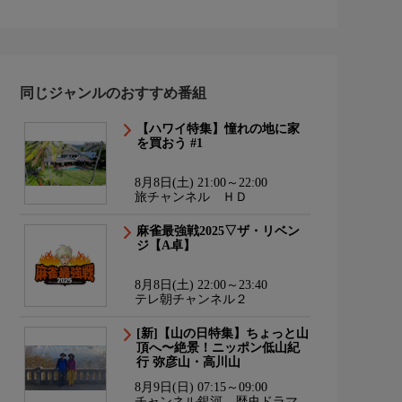
同じジャンルのおすすめ番組
【ハワイ特集】憧れの地に家
を買おう #1
8月8日(土) 21:00～22:00
旅チャンネル ＨＤ
麻雀最強戦2025▽ザ・リベン
ジ【A卓】
8月8日(土) 22:00～23:40
テレ朝チャンネル２
[新]【山の日特集】ちょっと山
頂へ〜絶景！ニッポン低山紀
行 弥彦山・高川山
8月9日(日) 07:15～09:00
チャンネル銀河 歴史ドラマ・