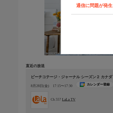
通信に問題が発生しま
直近の放送
ビーチコテージ・ジャーナル シーズン２ カナ
カレンダー登録
8月28日(金)
17:15〜17:30
Ch.557
LaLa TV