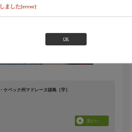
した[error]
OK
ダ・ケベック州マドレーヌ諸島［字］
見たい