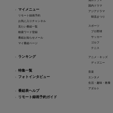
海外ドラマ
国内ドラマ
マイメニュー
アジアドラマ
リモート録画予約
韓流まつり
お気に入りチャンネル
スポーツ
見たい番組一覧
プロ野球
検索ワード登録
サッカー
番組お知らせメール
ゴルフ
マイ番組ページ
テニス
ランキング
アニメ・キッズ
ディズニー
特集一覧
音楽
フォトインタビュー
エンタメ
生活・趣味・教養
アダルト
番組表ヘルプ
リモート録画予約ガイド