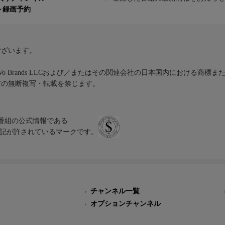
ト録画予約
ございます。
iVo Brands LLCおよび／またはその関連会社の日本国内における商標
材の無断複写・転載を禁じます。
、テレビ番組の公式情報である
スにのみ表記が許されているマークです。
チャンネル一覧
オプションチャンネル