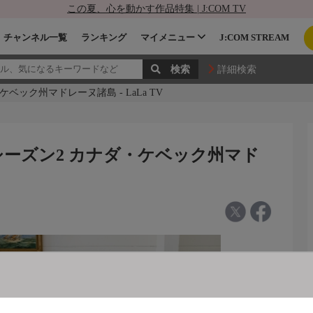
この夏、心を動かす作品特集 | J:COM TV
チャンネル一覧
ランキング
マイメニュー
J:COM STREAM
詳細検索
ック州マドレーヌ諸島 - LaLa TV
シーズン2 カナダ・ケベック州マド