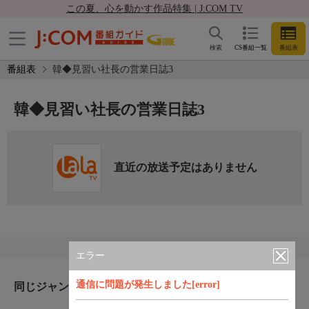
この夏、心を動かす作品特集 | J:COM TV
検索
CS番組一覧
番組表
番組表
韓◆見習い社長の営業日誌3
韓◆見習い社長の営業日誌3
直近の放送予定はありません
エラー
通信に問題が発生しました[error]
同じジャンルのおすすめ番組