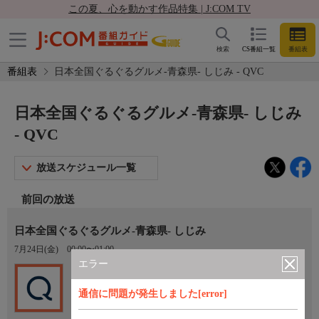
この夏、心を動かす作品特集 | J:COM TV
検索
CS番組一覧
番組表
番組表
日本全国ぐるぐるグルメ-青森県- しじみ - QVC
日本全国ぐるぐるグルメ-青森県- しじみ
- QVC
放送スケジュール一覧
前回の放送
日本全国ぐるぐるグルメ-青森県- しじみ
7月24日(金)
00:00〜01:00
エラー
Ch.201
QVC
通信に問題が発生しました[error]