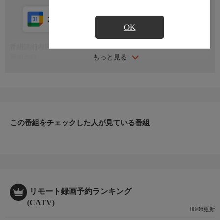
カレンダー登録
アプリ視聴
放送中
OK
番組詳細内容
もっと見る
番組内容
※番組の内容や放送日時は、変更となる場合がございます。
この番組をチェックした人が見ている番組
リモート録画予約ランキング
(CATV)
08/06更新