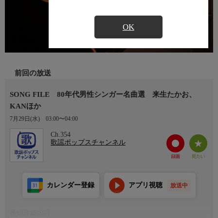
OK
前回の放送
SONG FILE 80年代男性シンガー名曲選 来生たかお、
KANほか
7月29日(水)
03:00〜04:00
Ch.354
歌謡ポップスチャンネル
カレンダー登録
アプリ視聴
放送中
番組詳細内容