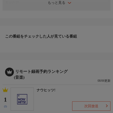
もっと見る
番組内容
♪はぐれそうな天使／来生たかお
♪ドラマティック・レイン／稲垣潤一
♪ペガサスの朝／五十嵐浩晃
♪いまのキミはピカピカに光って／斉藤哲夫
♪東京ライフ／KAN
♪そして僕は途方に暮れる／大沢誉志幸
この番組をチェックした人が見ている番組
♪カナリア諸島にて／大滝詠一
♪踊ろよ、フィッシュ／山下達郎
♪驛舎／さだまさし
♪サヨナラ模様／伊藤敏博
♪リバーサイドホテル／井上陽水
リモート録画予約ランキング
(音楽)
08/06更新
ナウヒッツ!
1
次回放送
(2)