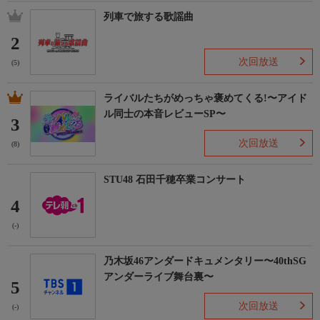
列車で旅する歌謡曲
2
次回放送
(5)
ライバルたちがめっちゃ褒めてくる!〜アイド
ル同士の本音レビューSP〜
3
次回放送
(8)
STU48 石田千穂卒業コンサート
4
(-)
乃木坂46アンダードキュメンタリー〜40thSG
アンダーライブ舞台裏〜
5
次回放送
(-)