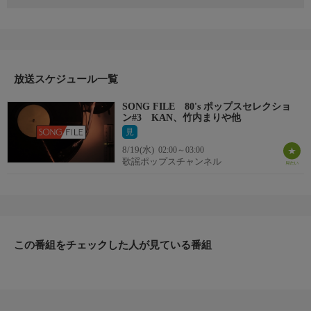
REGRETS／KAN
シングル・アゲイン／竹内まりや
1ダースの言い訳／稲垣潤一
恋の綱わたり／中村晃子
ダンスはうまく踊れない／高樹澪
Dance Beatは夜明けまで／荻野目洋子
放送スケジュール一覧
RAIN-DANCEがきこえる／吉川晃司
SONG FILE 80's ポップスセレクショ
Lucky Chanceをもう一度／C-C-B
ン#3 KAN、竹内まりや他
黄昏のBAY CITY／八神純子
見
恋は、ご多忙申し上げます／原由子
8/19(水)
02:00～03:00
STILL LOVE HER／TM NETWORK
歌謡ポップスチャンネル
この番組をチェックした人が見ている番組