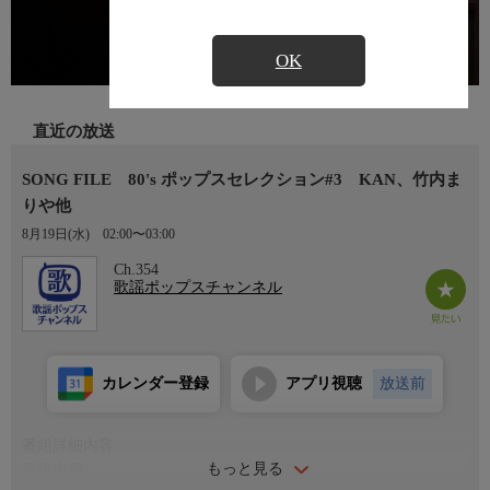
OK
直近の放送
SONG FILE 80's ポップスセレクション#3 KAN、竹内ま
りや他
8月19日(水)
02:00〜03:00
Ch.354
歌謡ポップスチャンネル
カレンダー登録
アプリ視聴
放送前
番組詳細内容
もっと見る
番組内容