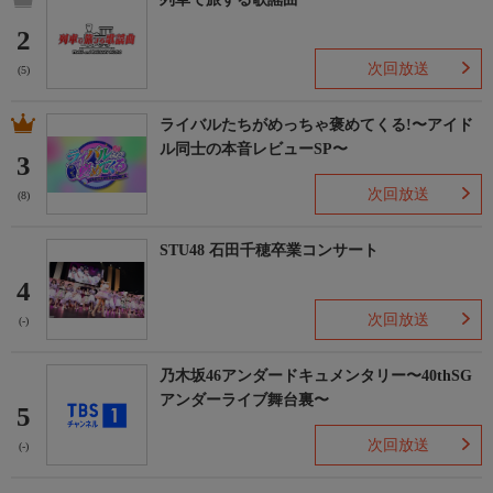
2
次回放送
(5)
ライバルたちがめっちゃ褒めてくる!〜アイド
ル同士の本音レビューSP〜
3
次回放送
(8)
STU48 石田千穂卒業コンサート
4
次回放送
(-)
乃木坂46アンダードキュメンタリー〜40thSG
アンダーライブ舞台裏〜
5
次回放送
(-)