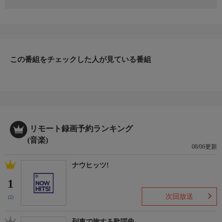
【曲目】雪の渡り鳥/恋の雪別れ/なごり雪 哀しみ本線日本海/津軽
恋女 おんなの海峡/風雪ながれ旅/春一番 つぐない/東京の灯よい
つまでも さだめ川/大利根無情/夢一夜 ソ・ウ・ル/大連の街から
おまえのための恋唄/きよしのズンドコ節 大井追っかけ音次郎/潮
来笠/高校三年生 星のフラメンコ/夢銀河/星空の秋子 箱根八里の
半次郎【会場】東京・文京シビックホール/2003年2月8日放送分
この番組をチェックした人が見ている番組
出演者
氷川きよし、石原詢子、岩本公水、大石まどか、キム・ランヒ、
香西かおり、島津亜矢、島津悦子、新川二朗、城之内早苗、新沼
謙治、鳥羽一郎
リモート録画予約ランキング
(音楽)
08/06更新
ナウヒッツ!
1
次回放送
(2)
列車で旅する歌謡曲