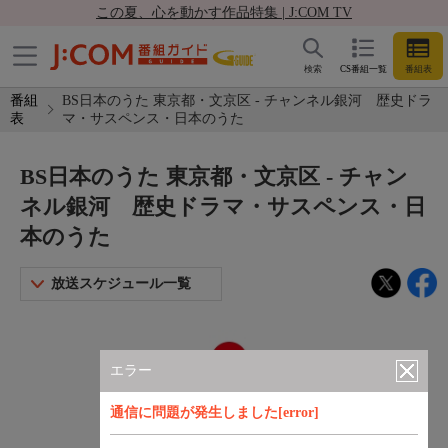
この夏、心を動かす作品特集 | J:COM TV
検索
CS番組一覧
番組表
番組
BS日本のうた 東京都・文京区 - チャンネル銀河 歴史ドラ
表
マ・サスペンス・日本のうた
BS日本のうた 東京都・文京区 - チャン
ネル銀河 歴史ドラマ・サスペンス・日
本のうた
放送スケジュール一覧
エラー
通信に問題が発生しました[error]