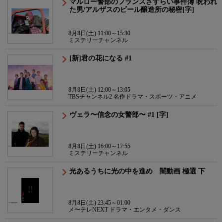
マルロー警部のフランスさすらい事件簿 呪われ
た男/アルザスのビール醸造所の秘密[字]
8月8日(土) 11:00～15:30
ミステリーチャンネル
[新]君の花になる #1
8月8日(土) 12:00～13:05
TBSチャンネル2 名作ドラマ・スポーツ・アニメ
ヴェラ〜信念の女警部〜 #1 [字]
8月8日(土) 16:00～17:55
ミステリーチャンネル
光あるうちに光の中を進め 闇動画 極選 下
8月8日(土) 23:45～01:00
メ〜テレNEXT ドラマ・エンタメ・ダンス