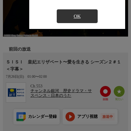
OK
前回の放送
ＳＩＳＩ 皇妃エリザベート〜愛を生きる シーズン２＃１
＜字幕＞
7月26日(日)
01:00〜02:00
Ch.553
チャンネル銀河 歴史ドラマ・サ
スペンス・日本のうた
カレンダー登録
アプリ視聴
放送中