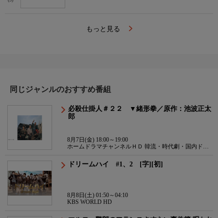
(5)
もっと見る
同じジャンルのおすすめ番組
必殺仕掛人＃２２ ▼緒形拳／原作：池波正太
郎
8月7日(金) 18:00～19:00
ホームドラマチャンネルＨＤ 韓流・時代劇・国内ドラ
マ
ドリームハイ #1、2 [字][初]
8月8日(土) 01:50～04:10
KBS WORLD HD