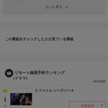
番組詳細内容
もっと見る
番組内容
プロイセンのビスマルクが強力な兵力を背景に、公然とドイツ連
邦盟主の座を要求。フランツは抑止力を示すため、戦力強化の財
源をナポレオン3世からの借財に求めた。夫に同道し、ビアリッ
ツを訪ねたシシィは、皇妃ウジェニーに接近する。ナポレオンは
実は、名うての恐妻家であった。シシィはまた、この地でアンド
ラーシ伯と再会。彼女への好意を伯爵は、隠そうとしない。
この番組をチェックした人が見ている番組
出演者
ドミニク・デヴォンポート、ヤニック・シューマン、デゼィレ・
ノスブッシュ、デビット・コーブマン、ジュリア・ステムバーガ
ー ほか
リモート録画予約ランキング
(ドラマ)
08/06更新
X-ファイル シーズン7～8
1
次回放送
(-)