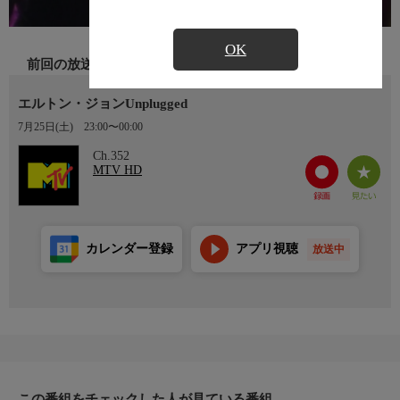
OK
前回の放送
エルトン・ジョンUnplugged
7月25日(土)
23:00〜00:00
Ch.352
MTV HD
カレンダー登録
アプリ視聴
放送中
この番組をチェックした人が見ている番組