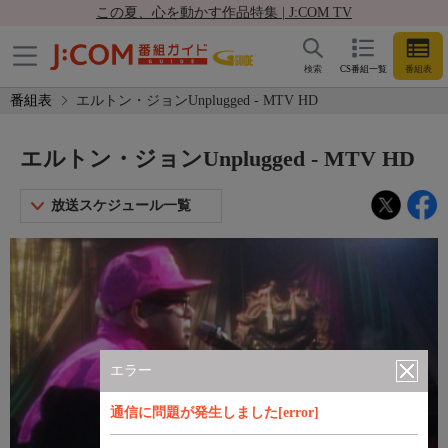
この夏、心を動かす作品特集 | J:COM TV
検索
CS番組一覧
番組表
番組表
エルトン・ジョンUnplugged - MTV HD
エルトン・ジョンUnplugged - MTV HD
放送スケジュール一覧
エラー
通信に問題が発生しました[error]