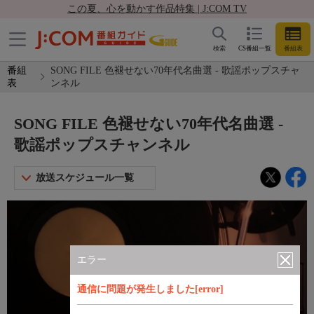
この夏、心を動かす作品特集 | J:COM TV
検索
CS番組一覧
番組表
番組
SONG FILE 色褪せない70年代名曲選 - 歌謡ポップスチャ
表
ンネル
SONG FILE 色褪せない70年代名曲選 -
歌謡ポップスチャンネル
放送スケジュール一覧
エラー
通信に問題が発生しました[error]