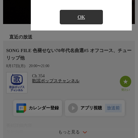
OK
直近の放送
SONG FILE 色褪せない70年代名曲選#5 オフコース、チュー
リップ他
8月17日(月)
20:00〜21:00
Ch.354
歌謡ポップスチャンネル
カレンダー登録
アプリ視聴
放送前
番組詳細内容
もっと見る
番組内容