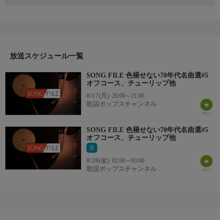
♪眠れぬ夜／オフコース
♪シャドー・ボクサー／原田真二
♪サボテンの花／チューリップ
♪ひまわり娘／伊藤咲子
♪カリフォルニア・コネクション／水谷豊
♪夏ひらく青春／山口百恵
放送スケジュール一覧
♪夏のお嬢さん／榊原郁恵
SONG FILE 色褪せない70年代名曲選#5
♪ブーツをぬいで朝食を／西城秀樹
オフコース、チューリップ他
♪女友達／野口五郎
8/17(月)
20:00～21:00
♪妖精の詩／アグネス・チャン
歌謡ポップスチャンネル
♪恋のインディアン人形／リンリン・ランラン
♪S・O・S／ピンク・レディー
SONG FILE 色褪せない70年代名曲選#5
♪夏のふれあい／フォーリーブス
オフコース、チューリップ他
他
見
8/28(金)
02:00～03:00
歌謡ポップスチャンネル