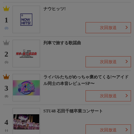
ナウヒッツ!
1
次回放送
(2)
列車で旅する歌謡曲
2
次回放送
(5)
ライバルたちがめっちゃ褒めてくる!〜アイド
ル同士の本音レビューSP〜
3
次回放送
(8)
STU48 石田千穂卒業コンサート
4
次回放送
(-)