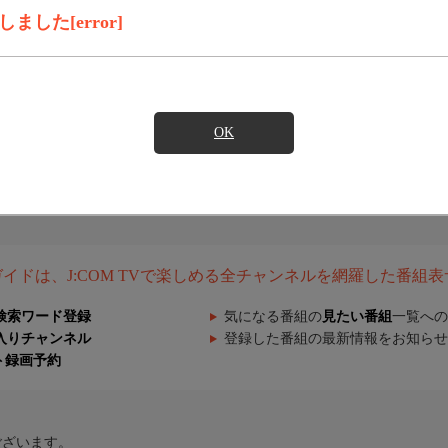
した[error]
OK
組ガイドは、J:COM TVで楽しめる全チャンネルを網羅した番組
検索ワード登録
気になる番組の
見たい番組
一覧への
入りチャンネル
登録した番組の最新情報をお知らせ
ト録画予約
ございます。