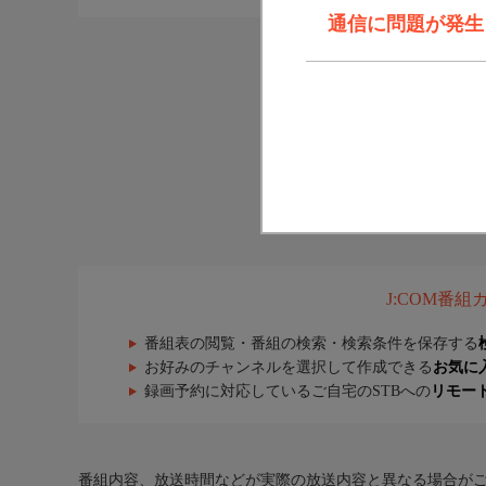
通信に問題が発生しま
J:COM番
番組表の閲覧・番組の検索・検索条件を保存する
お好みのチャンネルを選択して作成できる
お気に
録画予約に対応しているご自宅のSTBへの
リモー
番組内容、放送時間などが実際の放送内容と異なる場合が