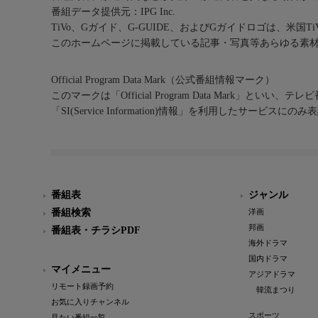
番組データ提供元：IPG Inc.
TiVo、Gガイド、G-GUIDE、およびGガイドロゴは、米国T
このホームページに掲載している記事・写真等あらゆる素
Official Program Data Mark（公式番組情報マーク）
このマークは「Official Program Data Mark」といい
「SI(Service Information)情報」を利用したサービ
番組表
ジャンル
番組検索
洋画
邦画
番組表・チラシPDF
海外ドラマ
国内ドラマ
マイメニュー
アジアドラマ
リモート録画予約
韓流まつり
お気に入りチャンネル
スポーツ
見たい番組一覧