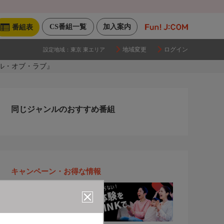
CS番組一覧
加入案内
番組表
地域変更
ログイン
設定地域：
東京 東エリア
ル・オブ・ラブ』
同じジャンルのおすすめ番組
キャンペーン・お得な情報