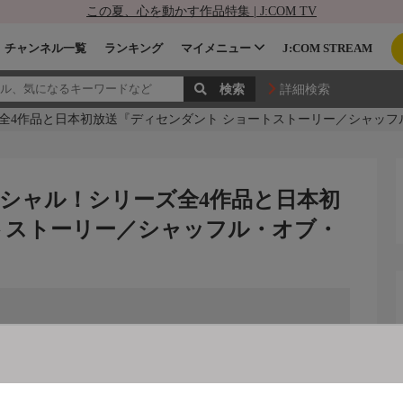
この夏、心を動かす作品特集 | J:COM TV
チャンネル一覧
ランキング
マイメニュー
J:COM STREAM
詳細検索
ズ全4作品と日本初放送『ディセンダント ショートストーリー／シャッフ
ペシャル！シリーズ全4作品と日本初
トストーリー／シャッフル・オブ・
の放送予定はありません