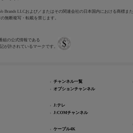
iVo Brands LLCおよび／またはその関連会社の日本国内における商標
材の無断複写・転載を禁じます。
、テレビ番組の公式情報である
スにのみ表記が許されているマークです。
チャンネル一覧
オプションチャンネル
J:テレ
J:COMチャンネル
ケーブル4K