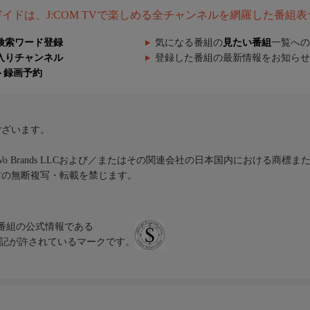
組ガイドは、J:COM TVで楽しめる全チャンネルを網羅した番組
検索ワード登録
気になる番組の
見たい番組
一覧への
入りチャンネル
登録した番組の最新情報をお知らせ
ト録画予約
ございます。
iVo Brands LLCおよび／またはその関連会社の日本国内における商標
材の無断複写・転載を禁じます。
、テレビ番組の公式情報である
スにのみ表記が許されているマークです。