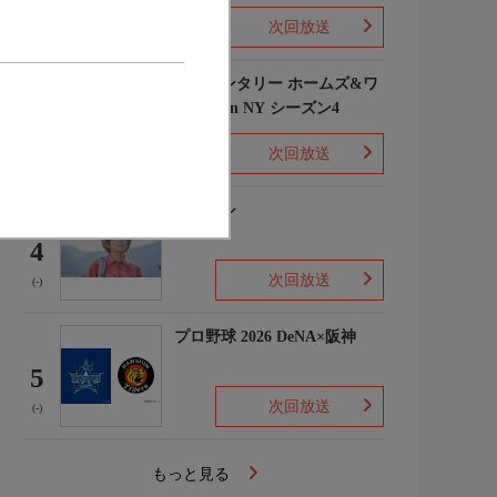
次回放送
(1)
エレメンタリー ホームズ&ワ
トソン in NY シーズン4
3
次回放送
(2)
下山メシ
4
次回放送
(-)
プロ野球 2026 DeNA×阪神
5
次回放送
(-)
もっと見る