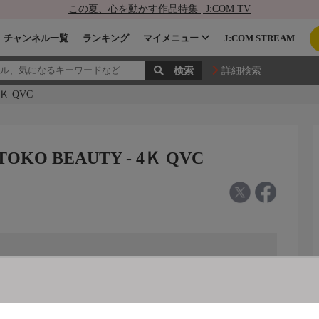
この夏、心を動かす作品特集 | J:COM TV
チャンネル一覧
ランキング
マイメニュー
J:COM STREAM
詳細検索
Ｋ QVC
 BEAUTY - 4Ｋ QVC