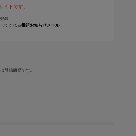
表サイトです。
登録
してくれる
番組お知らせメール
または登録商標です。