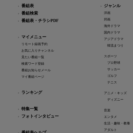
番組表
ジャンル
番組検索
洋画
邦画
番組表・チラシPDF
海外ドラマ
国内ドラマ
マイメニュー
アジアドラマ
リモート録画予約
韓流まつり
お気に入りチャンネル
スポーツ
見たい番組一覧
プロ野球
検索ワード登録
サッカー
番組お知らせメール
ゴルフ
マイ番組ページ
テニス
ランキング
アニメ・キッズ
ディズニー
特集一覧
音楽
フォトインタビュー
エンタメ
生活・趣味・教養
アダルト
番組表ヘルプ