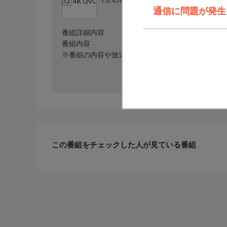
Ch.431
4Ｋ QVC
通信に問題が発生しま
番組詳細内容
番組内容
※番組の内容や放送日時は、変更となる場合がござ
この番組をチェックした人が見ている番組