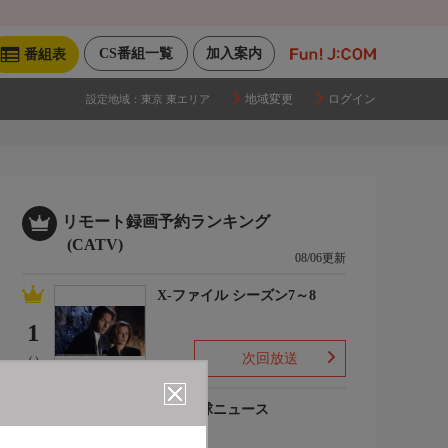
CS番組一覧
加入案内
番組表
地域変更
ログイン
設定地域：
東京 東エリア
リモート録画予約ランキング
(CATV)
08/06更新
X-ファイル シーズン7～8
1
次回放送
(-)
プロ野球ニュース
2