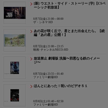
[新] ウエスト・サイド・ストーリー [字]【CSベ
ーシック初放送】
8月7日(金) 21:00～00:00
ザ・シネマ HD
あの花が咲く丘で、君とまた出会えたら。【続
編「あの星」公開！】
8月7日(金) 21:00～23:15
映画･チャンネルNECO-HD
放送禁止 劇場版 洗脳〜邪悪なる鉄のイメー
ジ〜
8月7日(金) 23:55～01:40
ファミリー劇場HD
ほんとにあった！呪いのビデオ５１
8月8日(土) 01:40～02:50
ファミリー劇場HD