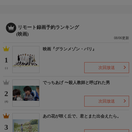
リモート録画予約ランキング
(映画)
08/06更新
映画『グランメゾン・パリ』
1
次回放送
(-)
でっちあげ 〜殺人教師と呼ばれた男
2
次回放送
(4)
あの花が咲く丘で、君とまた出会えたら。
3