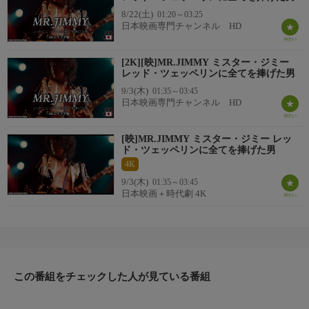
8/22(土)
01:20～03:25
日本映画専門チャンネル HD
[2K][映]MR.JIMMY ミスター・ジミー
レッド・ツェッペリンに全てを捧げた男
9/3(木)
01:35～03:45
日本映画専門チャンネル HD
[映]MR.JIMMY ミスター・ジミー レッ
ド・ツェッペリンに全てを捧げた男
4K
9/3(木)
01:35～03:45
日本映画＋時代劇 4K
この番組をチェックした人が見ている番組