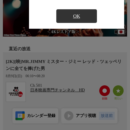
OK
直近の放送
[2K][映]MR.JIMMY ミスター・ジミー レッド・ツェッペリ
ンに全てを捧げた男
8月9日(日)
06:10〜08:20
Ch.501
日本映画専門チャンネル HD
カレンダー登録
アプリ視聴
放送前