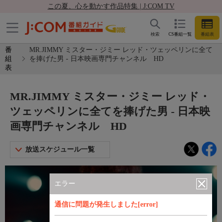
この夏、心を動かす作品特集 | J:COM TV
検索
CS番組一覧
番組表
番
MR.JIMMY ミスター・ジミー レッド・ツェッペリンに全て
組
を捧げた男 - 日本映画専門チャンネル HD
表
MR.JIMMY ミスター・ジミー レッド・
ツェッペリンに全てを捧げた男 - 日本映
画専門チャンネル HD
放送スケジュール一覧
エラー
通信に問題が発生しました[error]