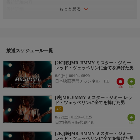
番組詳細内容
もっと見る
番組詳細
英国のギタリストに魅せられた凝り性の日本人の劇的な半生を追
うドキュメンタリー。敬愛する演奏家の完全再現を追究するジミ
ー桜井の真摯さが招き寄せる波乱の運命が、観る者にも感銘を与
える快作。高校時代にロックバンド・レッド・ツェッペリンのジ
ミー・ペイジのギターに魅了された桜井昭夫。
番組詳細
放送スケジュール一覧
サラリーマンの傍らペイジの名演を再現する“ジミー桜井”として
[2K][映]MR.JIMMY ミスター・ジミー
活動を続けていたが、お忍びで訪れた本人の賞賛に背中を押さ
レッド・ツェッペリンに全てを捧げた男
れ、人生も急変する。
8/9(日)
06:10～08:20
日本映画専門チャンネル HD
[映]MR.JIMMY ミスター・ジミー レッ
ド・ツェッペリンに全てを捧げた男
4K
8/22(土)
01:20～03:25
日本映画＋時代劇 4K
[2K][映]MR.JIMMY ミスター・ジミー
レッド・ツェッペリンに全てを捧げた男