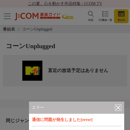
この夏、心を動かす作品特集 | J:COM TV
検索
CS番組一覧
番組表
番組表
コーンUnplugged
コーンUnplugged
直近の放送予定はありません
エラー
通信に問題が発生しました[error]
同じジャンルのおすすめ番組