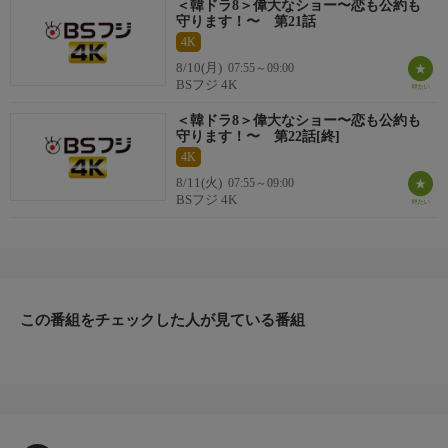
出演者
＜韓ドラ8＞偉大なショー〜恋も公約も
守ります！〜 第21話
ソン・スンホン
4K
イ・ソンビン
イム・ジュファン
8/10(月)
07:55～09:00
BSフジ 4K
ノ・ジョンウィ
チョン・ジュンウォン
＜韓ドラ8＞偉大なショー〜恋も公約も
キム・ジュン
守ります！〜 第22話[終]
パク・イェナ
4K
8/11(火)
07:55～09:00
制作
BSフジ 4K
演出：シン・ヨンフィ「愛の迷宮‐トンネル‐」、キム・ジョンウ
ク
脚本：ソル・ジュンソク「花を咲かせろ！イ・テベク」
おしらせ
この番組をチェックした人が見ている番組
＊この番組はＨＤ放送からのアップコンバートです。