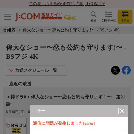
この夏、心を動かす作品特集 | J:COM TV
検索
CS番組一覧
番組表
番組表
偉大なショー〜恋も公約も守ります!〜 - BSフジ 4K
偉大なショー〜恋も公約も守ります!〜 -
BSフジ 4K
放送スケジュール一覧
直近の放送
＜韓ドラ8＞偉大なショー〜恋も公約も守ります！〜 第21
話
エラー
8月10日(月)
07:55〜09:00
Ch.181
通信に問題が発生しました[error]
BSフジ 4K