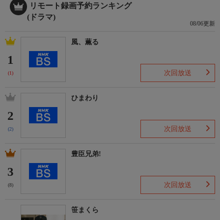
リモート録画予約ランキング
(ドラマ)
08/06更新
風、薫る
1
次回放送
(1)
ひまわり
2
次回放送
(2)
豊臣兄弟!
3
次回放送
(8)
笹まくら