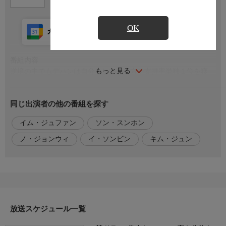
OK
カレンダー登録
アプリ視聴
放送前
番組内容
もっと見る
逆境の中でもデハンは自分らしいやり方で支持率単独１位を獲
得。
デハンとジュンホの一騎打ち状態の中、デハンは勝利を確信す
同じ出演者の他の番組を探す
る。
しかし、ダジョンの実の父親について事実をジュンホに知られる
イム・ジュファン
ソン・スンホン
ことになる。
口外しない代わりに立候補を辞退するようジュンホに迫られたデ
ノ・ジョンウィ
イ・ソンビン
キム・ジュン
ハンは、徹夜で悩んだ末に辞退することを決意する。
記者会見を開き、子供たちを引き取ったのは自分のイメージ回復
が目的だったことを明らかにするデハン。
番組内容２
(全22話・字幕)
放送スケジュール一覧