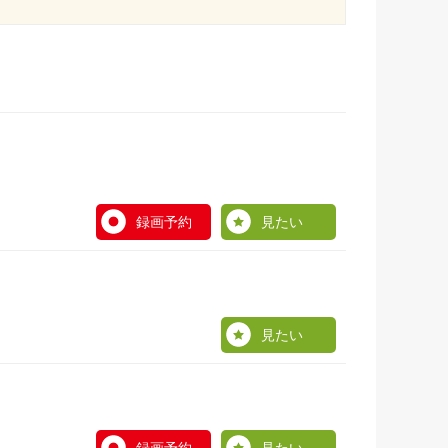
録画予約
見たい
見たい