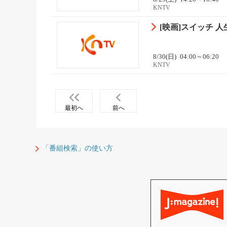
KNTV
[映画]スイッチ 
8/30(日)
04:00～06:20
KNTV
最初へ
前へ
「番組検索」の使い方