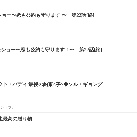
ショー〜恋も公約も守ります!〜 第22話[終]
ショー〜恋も公約も守ります！〜 第22話[終]
ェクト・バディ 最後の約束<字>◆ソル・ギョング
アジドラ）
人生最高の贈り物