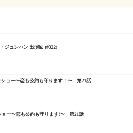
驚きの土曜日 キム・ジュンハン 出演回 (#322)
なショー〜恋も公約も守ります！〜 第21話
ショー〜恋も公約も守ります!〜 第21話