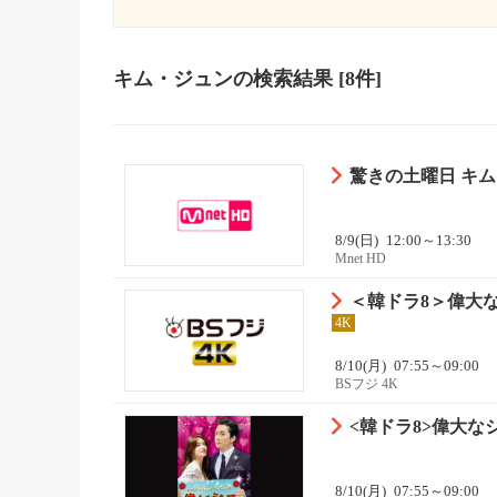
キム・ジュン
の検索結果
[8件]
8/9(日)
12:00～13:30
Mnet HD
＜韓ドラ8＞偉大
4K
8/10(月)
07:55～09:00
BSフジ 4K
<韓ドラ8>偉大な
8/10(月)
07:55～09:00