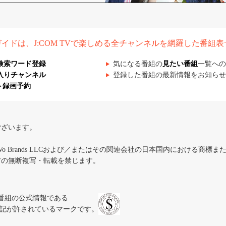
組ガイドは、J:COM TVで楽しめる全チャンネルを網羅した番組
検索ワード登録
気になる番組の
見たい番組
一覧への
入りチャンネル
登録した番組の最新情報をお知らせ
ト録画予約
ございます。
iVo Brands LLCおよび／またはその関連会社の日本国内における商標
材の無断複写・転載を禁じます。
、テレビ番組の公式情報である
スにのみ表記が許されているマークです。