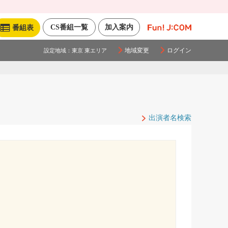
CS番組一覧
加入案内
番組表
地域変更
ログイン
設定地域：
東京 東エリア
出演者名検索