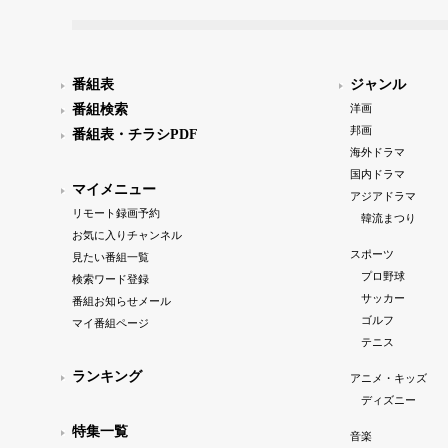
番組表
ジャンル
番組検索
洋画
邦画
番組表・チラシPDF
海外ドラマ
国内ドラマ
マイメニュー
アジアドラマ
リモート録画予約
韓流まつり
お気に入りチャンネル
スポーツ
見たい番組一覧
プロ野球
検索ワード登録
サッカー
番組お知らせメール
ゴルフ
マイ番組ページ
テニス
ランキング
アニメ・キッズ
ディズニー
特集一覧
音楽