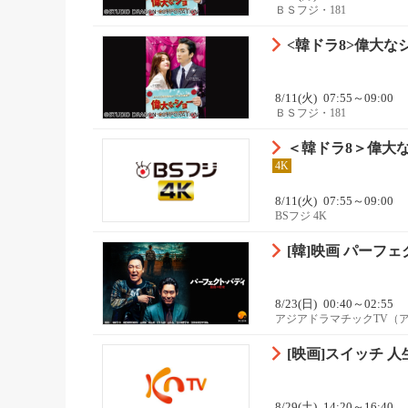
ＢＳフジ・181
<韓ドラ8>偉大な
8/11(火)
07:55～09:00
ＢＳフジ・181
＜韓ドラ8＞偉大な
4K
8/11(火)
07:55～09:00
BSフジ 4K
[韓]映画 パーフ
8/23(日)
00:40～02:55
アジアドラマチックTV（
[映画]スイッチ 
8/29(土)
14:20～16:40