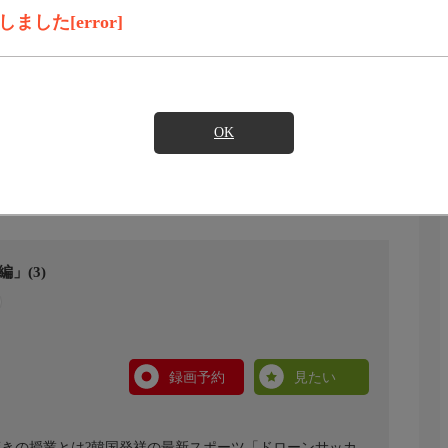
した[error]
OK
」(3)
録画予約
見たい
驚きの授業とは?韓国発祥の最新スポーツ「ドローンサッカ