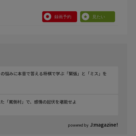
録画予約
見たい
の悩みに本音で答える――将棋で学ぶ「緊張」と「ミス」を
した「罵倒村」で、感情の起伏を堪能せよ
J:magazine!
powered by