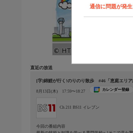
通信に問題が発生しま
直近の放送
[字]錦鯉が行く!のりのり散歩 #46「恵庭エリア編
カレンダー登録
8月13日(木)
17:59〜18:27
Ch.211
BS11 イレブン
今回の番組内容
最新の技術と知識を学べる専門学校へ!そこで見た