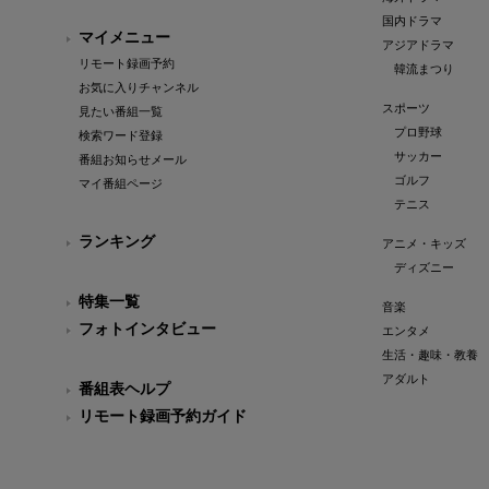
国内ドラマ
マイメニュー
アジアドラマ
リモート録画予約
韓流まつり
お気に入りチャンネル
スポーツ
見たい番組一覧
プロ野球
検索ワード登録
サッカー
番組お知らせメール
ゴルフ
マイ番組ページ
テニス
ランキング
アニメ・キッズ
ディズニー
特集一覧
音楽
フォトインタビュー
エンタメ
生活・趣味・教養
アダルト
番組表ヘルプ
リモート録画予約ガイド