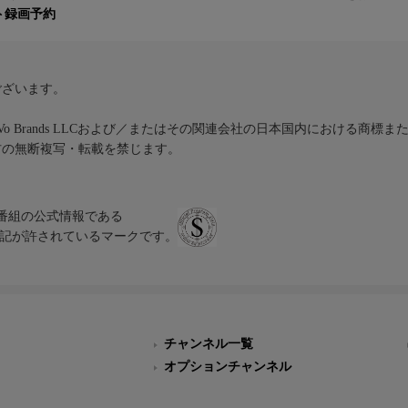
ト録画予約
ございます。
iVo Brands LLCおよび／またはその関連会社の日本国内における商標
材の無断複写・転載を禁じます。
、テレビ番組の公式情報である
スにのみ表記が許されているマークです。
チャンネル一覧
オプションチャンネル