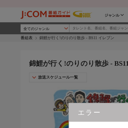
ジャンル
番組表
錦鯉が行く!のりのり散歩 - BS11 イレブン
錦鯉が行く!のりのり散歩 - BS1
放送スケジュール一覧
エラー