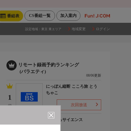
CS番組一覧
加入案内
番組表
地域変更
ログイン
設定地域：
東京 東エリア
リモート録画予約ランキング
(バラエティ)
08/06更新
にっぽん縦断 こころ旅 とう
ちゃこ
1
次回放送
(4)
いまからサイエンス
2