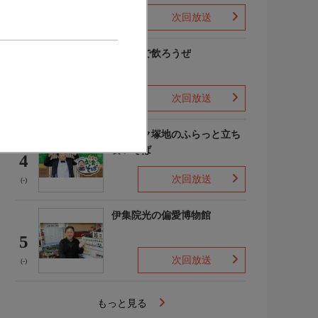
次回放送
(-)
町中華で飲ろうぜ
3
次回放送
(7)
ドランク塚地のふらっと立ち
食いそば
4
次回放送
(-)
伊集院光の偏愛博物館
5
次回放送
(-)
もっと見る