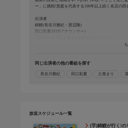
ー」に挑戦!恵庭を代表する100年以上続く名店の田
出演者
錦鯉(長谷川雅紀・渡辺隆)
田口彩夏(HTBアナウンサー)
【ナレーター】土屋まり(HTBアナウンサー)
おしらせ
BS11公式WEBサイトでは、みなさまからのメッ
やご感想など、どしどしお寄せください。
同じ出演者の他の番組を探す
https://www.bs11.jp/education/norinorisanpo/
長谷川雅紀
田口彩夏
土屋まり
放送スケジュール一覧
[字]錦鯉が行く!の