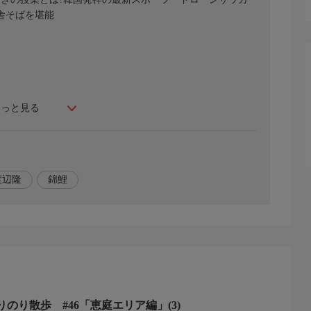
舎そばを堪能
もっと見る
セージを受け付け、公開しております。番組への率直なご意見
渡辺隆
錦鯉
りのり散歩 #46「恵庭エリア編」(3)