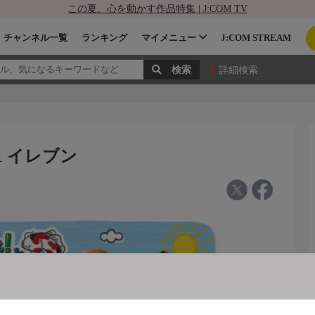
この夏、心を動かす作品特集 | J:COM TV
チャンネル一覧
ランキング
マイメニュー
J:COM STREAM
詳細検索
1 イレブン