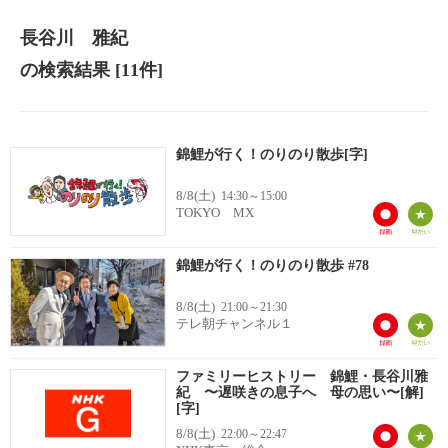
長谷川 雅紀
の検索結果
[11件]
錦鯉が行く！のりのり散歩[字]
8/8(土)
14:30～15:00
TOKYO MX
錦鯉が行く！のりのり散歩 #78
8/8(土)
21:00～21:30
テレ朝チャンネル１
ファミリーヒストリー 錦鯉・長谷川雅
紀 〜遅咲きの息子へ 母の思い〜[解]
[字]
8/8(土)
22:00～22:47