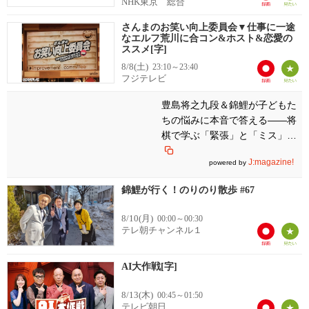
NHK東京 総合
さんまのお笑い向上委員会▼仕事に一途
なエルフ荒川に合コン&ホスト&恋愛の
ススメ[字]
8/8(土)
23:10～23:40
フジテレビ
豊島将之九段＆錦鯉が子どもた
ちの悩みに本音で答える――将
棋で学ぶ「緊張」と「ミス」を
味方につける方法
J:magazine!
powered by
錦鯉が行く！のりのり散歩 #67
8/10(月)
00:00～00:30
テレ朝チャンネル１
AI大作戦[字]
8/13(木)
00:45～01:50
テレビ朝日