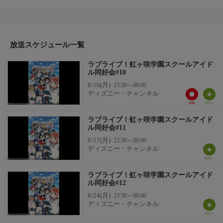
ヶ咲学園」。スクールアイドルの魅力にときめいた普通科2年の
高咲侑は、幼馴染の上原歩夢とともに「スクールアイドル同好
会」の門を叩く。時にライバルとして、時に仲間として、それぞ
れの想いを胸に日々活動するメンバー。「夢を追いかけている人
放送スケジュール一覧
を応援できたら…。」12人と1人の少女たちが紡ぐ、初めての
「みんなで叶える物語(スクールアイドルプロジェクト)」
ラブライブ！虹ヶ咲学園スクールアイド
ル同好会#10
8/10(月)
23:30～00:00
ディズニー・チャンネル
ラブライブ！虹ヶ咲学園スクールアイド
ル同好会#11
8/17(月)
23:30～00:00
ディズニー・チャンネル
ラブライブ！虹ヶ咲学園スクールアイド
ル同好会#12
8/24(月)
23:30～00:00
ディズニー・チャンネル