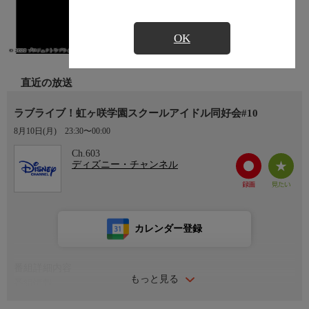
OK
直近の放送
ラブライブ！虹ヶ咲学園スクールアイドル同好会#10
8月10日(月)
23:30〜00:00
Ch.603
ディズニー・チャンネル
カレンダー登録
番組詳細内容
もっと見る
番組情報
東京・お台場にある自由な校風と専攻の多様さで人気の高校「虹