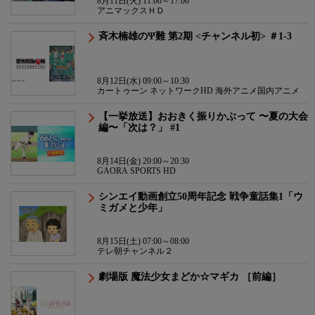
8月11日(火) 11:00～17:00
アニマックスＨＤ
斉木楠雄のΨ難 第2期 <チャンネル初> ＃1-3
8月12日(水) 09:00～10:30
カートゥーン ネットワークHD 海外アニメ国内アニメ
【一挙放送】おおきく振りかぶって 〜夏の大会
編〜「次は？」 #1
8月14日(金) 20:00～20:30
GAORA SPORTS HD
シンエイ動画創立50周年記念 戦争童話集1「ウ
ミガメと少年」
8月15日(土) 07:00～08:00
テレ朝チャンネル２
劇場版 魔法少女まどか☆マギカ ［前編］