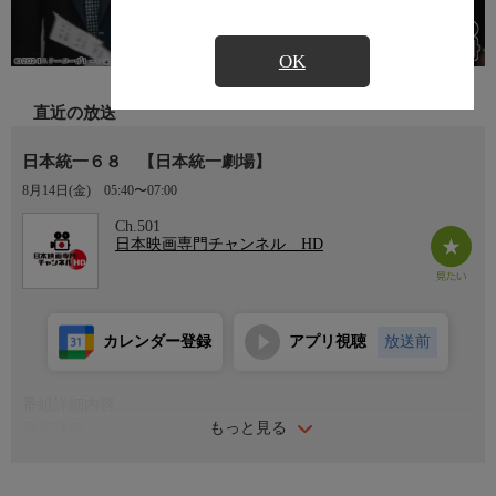
OK
直近の放送
日本統一６８ 【日本統一劇場】
8月14日(金)
05:40〜07:00
Ch.501
日本映画専門チャンネル HD
カレンダー登録
アプリ視聴
放送前
番組詳細内容
もっと見る
番組詳細
男気溢れる任侠たちが日本統一を志し躍動する、人気長寿シリー
ズ第68弾。二大組織の直接対決の幕開けとともに、復讐熱が飛び