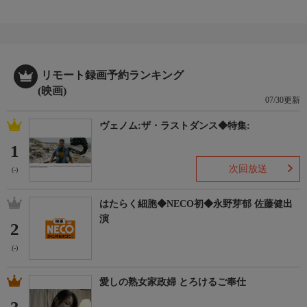
リモート録画予約ランキング
(映画)
07/30更新
ヴェノム:ザ・ラストダンス◆特集:
1
次回放送
(-)
はたらく細胞◆NECO初◆永野芽郁 佐藤健出
演
2
(-)
愛しの熟女家政婦 とろけるご奉仕