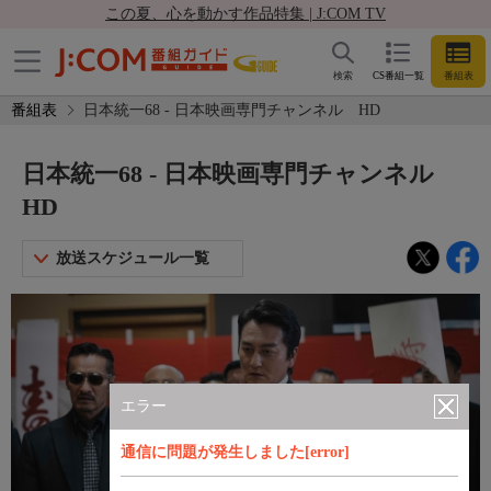
この夏、心を動かす作品特集 | J:COM TV
検索
CS番組一覧
番組表
番組表
日本統一68 - 日本映画専門チャンネル HD
日本統一68 - 日本映画専門チャンネル
HD
放送スケジュール一覧
エラー
通信に問題が発生しました[error]