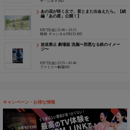
ザ・シネマ HD
あの花が咲く丘で、君とまた出会えたら。【続
編「あの星」公開！】
8月7日(金) 21:00～23:15
映画･チャンネルNECO-HD
放送禁止 劇場版 洗脳〜邪悪なる鉄のイメー
ジ〜
8月7日(金) 23:55～01:40
ファミリー劇場HD
キャンペーン・お得な情報