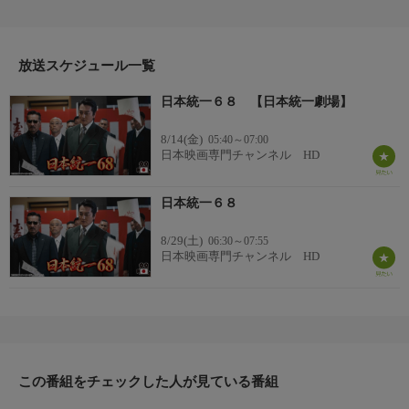
火する中で迎える衝撃の結末に心震える1本。丸神会から突然届
いた八誠会代替わりの通告を承諾できない氷室（本宮）と田村
（山口）は盃の会場に乗り込むも、それを宣戦布告と捉えた三田
会長（菅田）は徹底抗戦を宣言。
放送スケジュール一覧
番組詳細
日本統一６８ 【日本統一劇場】
侠和会と丸神会の一触即発の緊張状態で警察の監視も厳しさを増
す中、ある悲劇が起こる。
8/14(金)
05:40～07:00
日本映画専門チャンネル HD
日本統一６８
8/29(土)
06:30～07:55
日本映画専門チャンネル HD
この番組をチェックした人が見ている番組