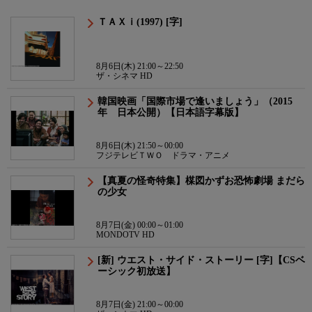
ＴＡＸｉ(1997) [字]
8月6日(木) 21:00～22:50
ザ・シネマ HD
韓国映画「国際市場で逢いましょう」（2015
年 日本公開）【日本語字幕版】
8月6日(木) 21:50～00:00
フジテレビＴＷＯ ドラマ・アニメ
【真夏の怪奇特集】楳図かずお恐怖劇場 まだら
の少女
8月7日(金) 00:00～01:00
MONDOTV HD
[新] ウエスト・サイド・ストーリー [字]【CSベ
ーシック初放送】
8月7日(金) 21:00～00:00