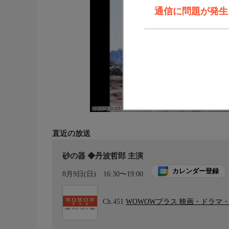
通信に問題が発生しま
直近の放送
砂の器 ◆丹波哲郎 主演
カレンダー登録
8月9日(日)
16:30〜19:00
Ch.451
WOWOWプラス 映画・ドラマ