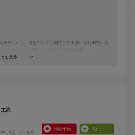
体が見つかり、警視庁の今西刑事と蒲田署の吉村刑事は捜
会った人によれば被害者には東北なまりがあり、“カメ
り強い捜査の結果、そのなまりが東北以外のある地域でも聞
もっと見る
鋭の天才作曲家・和賀が、事件に関与している可能性が浮
 主演
録画予約
見たい
ラマ・スポーツ・音楽