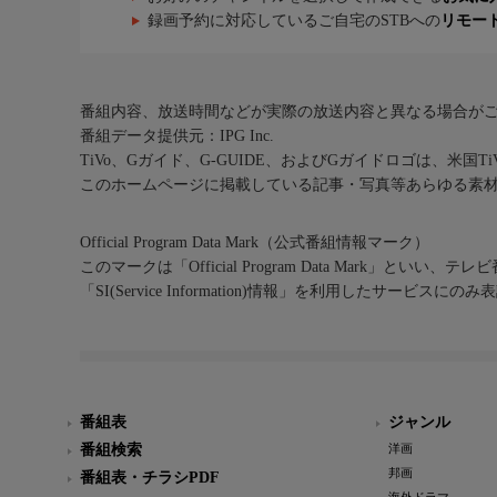
録画予約に対応しているご自宅のSTBへの
リモー
番組内容、放送時間などが実際の放送内容と異なる場合が
番組データ提供元：IPG Inc.
TiVo、Gガイド、G-GUIDE、およびGガイドロゴは、米国T
このホームページに掲載している記事・写真等あらゆる素
Official Program Data Mark（公式番組情報マーク）
このマークは「Official Program Data Mark」といい
「SI(Service Information)情報」を利用したサービ
番組表
ジャンル
番組検索
洋画
邦画
番組表・チラシPDF