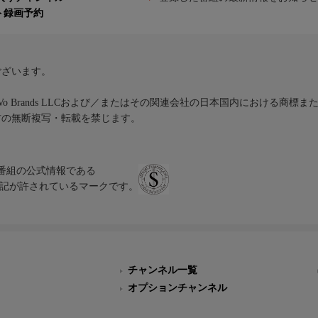
ト録画予約
ございます。
iVo Brands LLCおよび／またはその関連会社の日本国内における商標
材の無断複写・転載を禁じます。
、テレビ番組の公式情報である
スにのみ表記が許されているマークです。
チャンネル一覧
オプションチャンネル