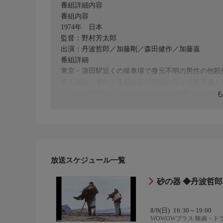
番組詳細内容
番組内容
1974年 日本
監督：野村芳太郎
出演：丹波哲郎／加藤剛／森田健作／加藤嘉
番組詳細
東京・蒲田駅近くの操車場で身元不明の男性の他殺
査を開始。事件の直前に犯行現場の近くで被害者と
ダ”という言葉を話していたという。今西たちは粘
かれることに気付く。やがて世間の注目を浴びる気
上する。
放送スケジュール一覧
砂の器 ◆丹波哲郎
8/9(日)
16:30～19:00
WOWOWプラス 映画・ド