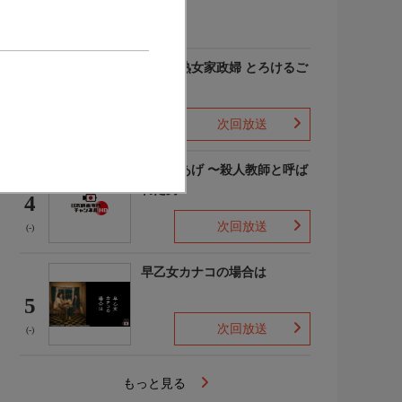
(-)
愛しの熟女家政婦 とろけるご
奉仕
3
次回放送
(-)
でっちあげ 〜殺人教師と呼ば
れた男
4
次回放送
(-)
早乙女カナコの場合は
5
次回放送
(-)
もっと見る