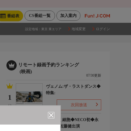
CS番組一覧
加入案内
番組表
地域変更
ログイン
設定地域：
東京 東エリア
リモート録画予約ランキング
(映画)
07/30更新
ヴェノム:ザ・ラストダンス◆
特集:
1
次回放送
(-)
はたらく細胞◆NECO初◆永
野芽郁 佐藤健出演
2