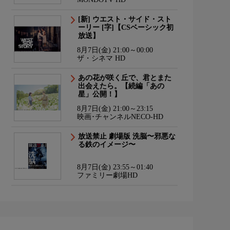
[新] ウエスト・サイド・スト
ーリー [字]【CSベーシック初
放送】
8月7日(金) 21:00～00:00
ザ・シネマ HD
あの花が咲く丘で、君とまた
出会えたら。【続編「あの
星」公開！】
8月7日(金) 21:00～23:15
映画･チャンネルNECO-HD
放送禁止 劇場版 洗脳〜邪悪な
る鉄のイメージ〜
8月7日(金) 23:55～01:40
ファミリー劇場HD