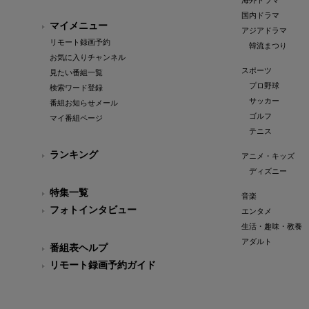
海外ドラマ
国内ドラマ
マイメニュー
アジアドラマ
リモート録画予約
韓流まつり
お気に入りチャンネル
スポーツ
見たい番組一覧
プロ野球
検索ワード登録
サッカー
番組お知らせメール
ゴルフ
マイ番組ページ
テニス
ランキング
アニメ・キッズ
ディズニー
特集一覧
音楽
フォトインタビュー
エンタメ
生活・趣味・教養
アダルト
番組表ヘルプ
リモート録画予約ガイド