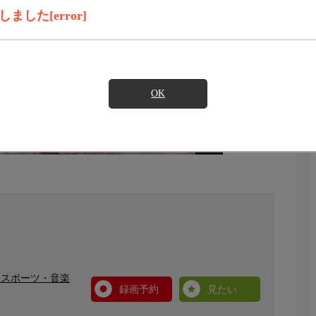
した[error]
OK
・スポーツ・音楽
録画予約
見たい