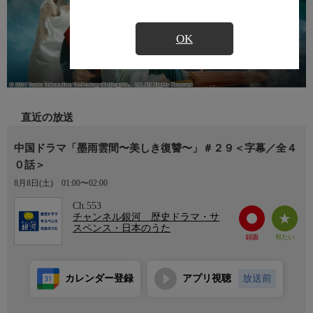
OK
直近の放送
中国ドラマ「墨雨雲間〜美しき復讐〜」＃２９＜字幕／全４
０話＞
8月8日(土)
01:00〜02:00
Ch.553
チャンネル銀河 歴史ドラマ・サ
スペンス・日本のうた
カレンダー登録
アプリ視聴
放送前