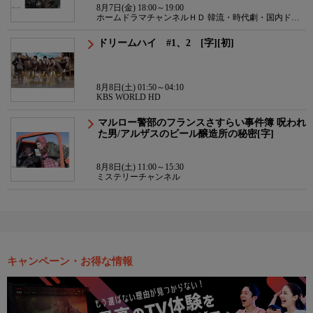
8月7日(金) 18:00～19:00
ホームドラマチャンネルＨＤ 韓流・時代劇・国内ドラ
マ
ドリームハイ #1、2 [字][初]
8月8日(土) 01:50～04:10
KBS WORLD HD
マルロー警部のフランスさすらい事件簿 呪われ
た男/アルザスのビール醸造所の秘密[字]
8月8日(土) 11:00～15:30
ミステリーチャンネル
キャンペーン・お得な情報