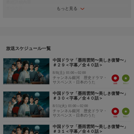
番組詳細内容
もっと見る
番組内容
季淑然（きしゅくぜん）の罪が暴かれ、季（き）家と姜（きょ
う）家は大打撃を受けることに。麗妃（れいひ）は父親に全責任
を負わせ、姉である季淑然の命を救おうとする。命による償いが
なされぬと知った薛芳菲（せつほうひ）は、軟禁されている季淑
然のもとへ行き、姜梨（きょうり）が亡くなっていることを告
げ、容赦なく責め立てる。
放送スケジュール一覧
出演者
中国ドラマ「墨雨雲間〜美しき復讐〜」
ウー・ジンイエン、ワン・シンユエ、チェン・シンハイ、リア
＃２９＜字幕／全４０話＞
ン・ヨンチー ほか
8/8(土)
01:00～02:00
チャンネル銀河 歴史ドラマ・
サスペンス・日本のうた
中国ドラマ「墨雨雲間〜美しき復讐〜」
＃３０＜字幕／全４０話＞
8/11(火)
01:00～02:00
チャンネル銀河 歴史ドラマ・
サスペンス・日本のうた
中国ドラマ「墨雨雲間〜美しき復讐〜」
＃３１＜字幕／全４０話＞