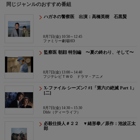
同じジャンルのおすすめ番組
ハガネの警察医 出演：高橋英樹 石黒賢
8月7日(金) 10:50～12:45
ファミリー劇場HD
監察医 朝顔 特別編 〜夏の終わり、そして〜
8月7日(金) 13:00～14:40
フジテレビＴＷＯ ドラマ・アニメ
X-ファイル シーズン7 #1「第六の絶滅 Part 1」
[二]
8月7日(金) 14:30～15:30
Dlife（ディーライフ）
必殺仕掛人＃２２ ▼緒形拳／原作：池波正太
郎