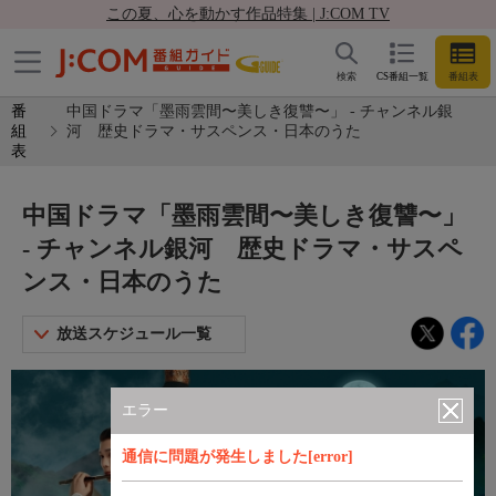
この夏、心を動かす作品特集 | J:COM TV
検索
CS番組一覧
番組表
番
中国ドラマ「墨雨雲間〜美しき復讐〜」 - チャンネル銀
組
河 歴史ドラマ・サスペンス・日本のうた
表
中国ドラマ「墨雨雲間〜美しき復讐〜」
- チャンネル銀河 歴史ドラマ・サスペ
ンス・日本のうた
放送スケジュール一覧
エラー
通信に問題が発生しました[error]