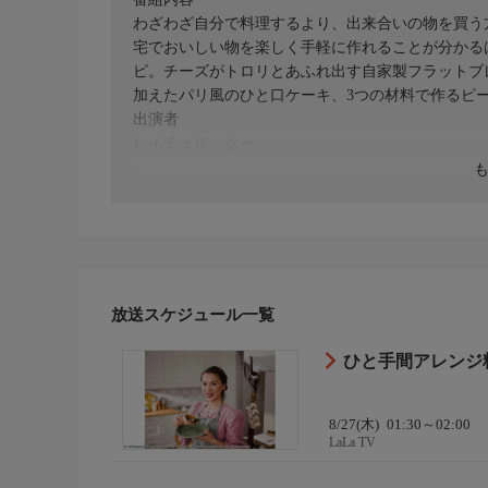
わざわざ自分で料理するより、出来合いの物を買う
宅でおいしい物を楽しく手軽に作れることが分かる
ピ。チーズがトロリとあふれ出す自家製フラットブ
加えたパリ風のひと口ケーキ、3つの材料で作るピ
出演者
レイチェル・クー
放送スケジュール一覧
ひと手間アレンジ
8/27(木)
01:30～02:00
LaLa TV