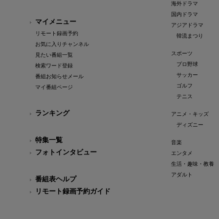
海外ドラマ
国内ドラマ
マイメニュー
アジアドラマ
リモート録画予約
韓流まつり
お気に入りチャンネル
スポーツ
見たい番組一覧
プロ野球
検索ワード登録
サッカー
番組お知らせメール
ゴルフ
マイ番組ページ
テニス
ランキング
アニメ・キッズ
ディズニー
特集一覧
音楽
フォトインタビュー
エンタメ
生活・趣味・教養
アダルト
番組表ヘルプ
リモート録画予約ガイド