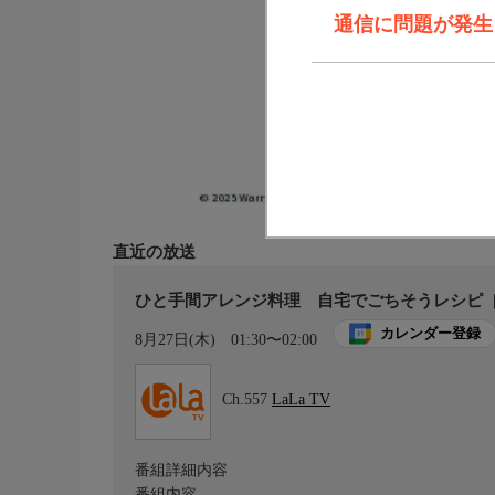
通信に問題が発生しま
直近の放送
ひと手間アレンジ料理 自宅でごちそうレシピ
カレンダー登録
8月27日(木)
01:30〜02:00
Ch.557
LaLa TV
番組詳細内容
番組内容