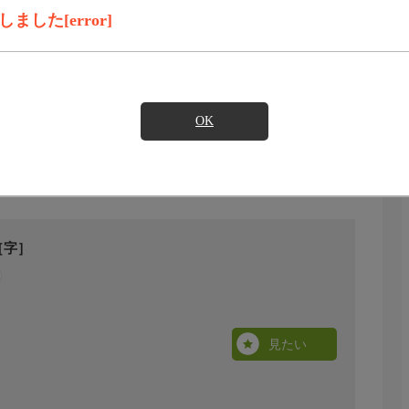
した[error]
OK
［字］
見たい