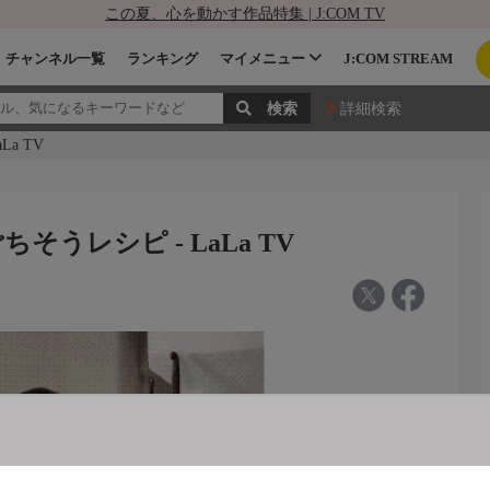
この夏、心を動かす作品特集 | J:COM TV
チャンネル一覧
ランキング
マイメニュー
J:COM STREAM
詳細検索
a TV
うレシピ - LaLa TV