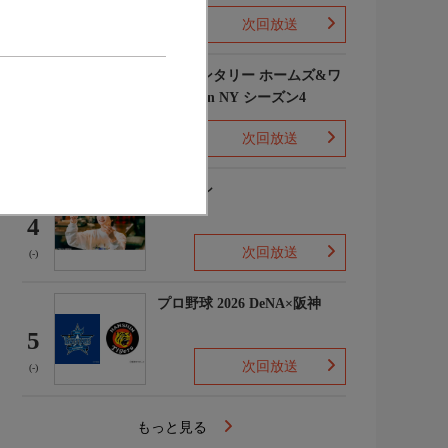
次回放送
(1)
エレメンタリー ホームズ&ワ
トソン in NY シーズン4
3
次回放送
(2)
下山メシ
4
次回放送
(-)
プロ野球 2026 DeNA×阪神
5
次回放送
(-)
もっと見る