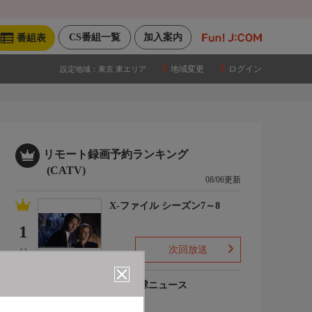
CS番組一覧
加入案内
番組表
地域変更
ログイン
設定地域：
東京 東エリア
リモート録画予約ランキング
(CATV)
08/06更新
X-ファイル シーズン7～8
1
次回放送
(-)
プロ野球ニュース
2