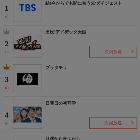
結!今からでも間に合うSPダイジェスト
1
(-)
出没!アド街ック天国
2
次回放送
(3)
ブラタモリ
3
(1)
日曜日の初耳学
4
次回放送
(-)
月曜から夜ふかし