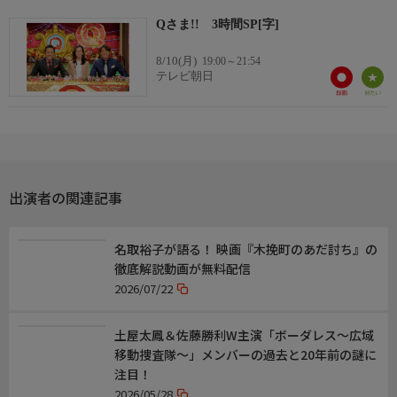
☆番組X(旧Twitter)
Qさま!! 3時間SP[字]
https://x.com/tvasahi_qsama
8/10(月)
19:00～21:54
この番組は、テレビ朝日が選んだ『青少年に見てもらいたい番
テレビ朝日
組』です。
出演者の関連記事
名取裕子が語る！ 映画『木挽町のあだ討ち』の
徹底解説動画が無料配信
2026/07/22
土屋太鳳＆佐藤勝利W主演「ボーダレス〜広域
移動捜査隊〜」メンバーの過去と20年前の謎に
注目！
2026/05/28