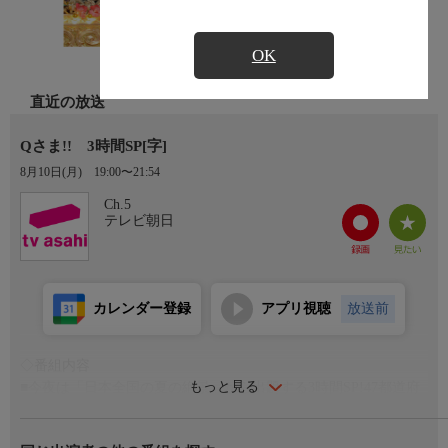
OK
直近の放送
Qさま!! 3時間SP[字]
8月10日(月)
19:00〜21:54
Ch.5
テレビ朝日
カレンダー登録
アプリ視聴
放送前
◇番組内容
もっと見る
■今夜は「日本全国の夏の絶景」から出題する3時間SP!47都道府
県でアンケートを実施して作成した、県民が選ぶ夏の絶景ランキ
ングを大発表!★神奈川県・江の島!広島県と愛媛県を結ぶしまな