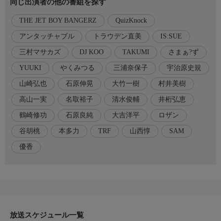
同じ出演者の他の番組を探す
み海道!千葉県・九十九里浜!日本を代表する夏の絶景が続々★有
力候補多数の北海道・沖縄で1位に選ばれた夏の絶景とは!?★遂
THE JET BOY BANGERZ
QuizKnock
に実現!石原伸晃vs良純の兄弟直接対決!各県を代表するインテリ
が多数参戦で大混戦…ラストは感動の結末
アンタッチャブル
トラウデン直美
IS:SUE
三村マサカズ
DJ KOO
TAKUMI
さまぁ?ず
◇出演者
【司会】さまぁ〜ず(大竹一樹、三村マサカズ)/優香/高山一実
YUUKI
やくみつる
三浦奈保子
宇治原史規
【進行】清水俊輔(テレビ朝日アナウンサー)
山崎弘也
石原伸晃
大竹一樹
村井美樹
【見届け人】山崎弘也(アンタッチャブル)
高山一実
名取裕子
清水俊輔
井桁弘恵
◇出演者2
鶴崎修功
石原良純
大吉洋平
ロザン
【解答者(五十音順)】
谷胡桃
本多力
TRF
山西惇
SAM
井桁弘恵/石原伸晃/石原良純/宇治原史規(ロザン)/大吉洋
平/SAM(TRF)/TAKUMI(THE JET BOY BANGERZ)/谷胡桃(テレビ
優香
朝日アナウンサー)/鶴崎修功(QuizKnock)/DJ KOO(TRF)/トラウデ
ン直美/名取裕子/本多力/三浦奈保子/村井美樹/やくみつる/山西
惇/YUUKI(IS:SUE)
◇おしらせ
☆番組ホームページ
放送スケジュール一覧
https://www.tv-asahi.co.jp/qsama/