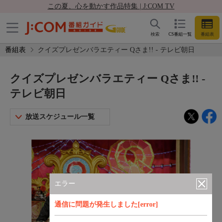
この夏、心を動かす作品特集 | J:COM TV
検索
CS番組一覧
番組表
番組表
クイズプレゼンバラエティー Qさま!! - テレビ朝日
クイズプレゼンバラエティー Qさま!! -
テレビ朝日
放送スケジュール一覧
エラー
通信に問題が発生しました[error]