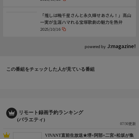
「推しは暁千星さんと永久輝せあさん！」高山
一実が生涯ハマれる宝塚歌劇の魅力を熱弁
2025/10/16
J:magazine!
powered by
この番組をチェックした人が見ている番組
リモート録画予約ランキング
(バラエティ)
07/30更新
VIVANT直前生放送★堺×阿部×二宮×松坂が集