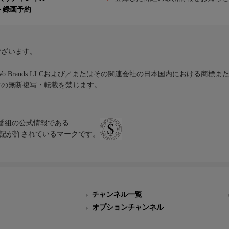
ト録画予約
ございます。
iVo Brands LLCおよび／またはその関連会社の日本国内における商標
材の無断複写・転載を禁じます。
、テレビ番組の公式情報である
スにのみ表記が許されているマークです。
チャンネル一覧
オプションチャンネル