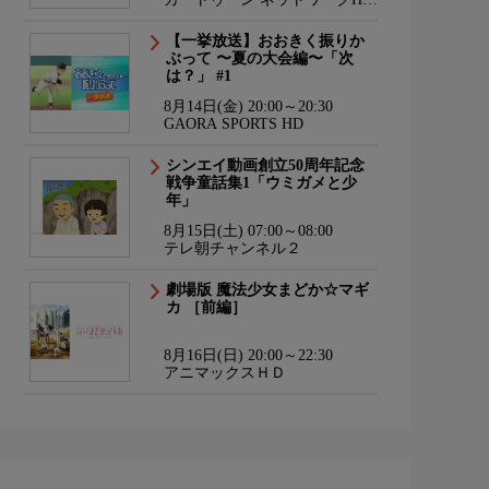
海外アニメ国内アニメ
【一挙放送】おおきく振りか
ぶって 〜夏の大会編〜「次
は？」 #1
8月14日(金) 20:00～20:30
GAORA SPORTS HD
シンエイ動画創立50周年記念
戦争童話集1「ウミガメと少
年」
8月15日(土) 07:00～08:00
テレ朝チャンネル２
劇場版 魔法少女まどか☆マギ
カ ［前編］
8月16日(日) 20:00～22:30
アニマックスＨＤ