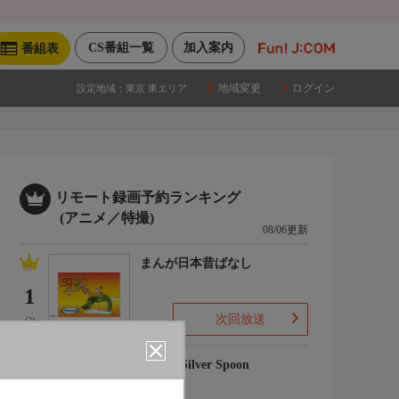
CS番組一覧
加入案内
番組表
地域変更
ログイン
設定地域：
東京 東エリア
リモート録画予約ランキング
(アニメ／特撮)
08/06更新
まんが日本昔ばなし
1
次回放送
(2)
銀の匙 Silver Spoon
2