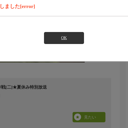
した[error]
OK
戦[二]★夏休み特別放送
見たい