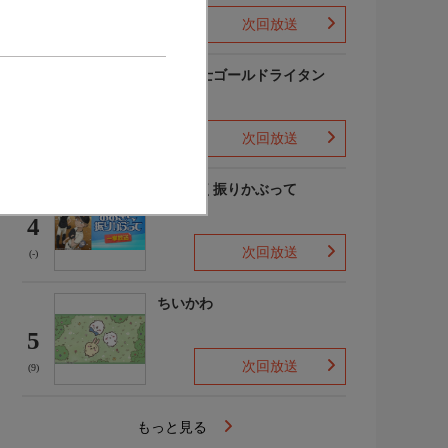
次回放送
(-)
黄金戦士ゴールドライタン
3
次回放送
(3)
おおきく振りかぶって
4
次回放送
(-)
ちいかわ
5
次回放送
(9)
もっと見る