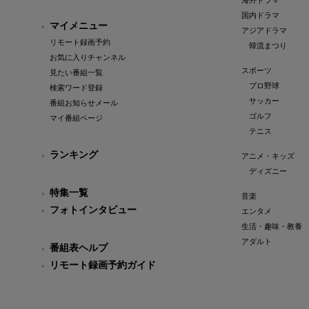
海外ドラマ
国内ドラマ
マイメニュー
アジアドラマ
リモート録画予約
韓流まつり
お気に入りチャンネル
スポーツ
見たい番組一覧
プロ野球
検索ワード登録
サッカー
番組お知らせメール
ゴルフ
マイ番組ページ
テニス
ランキング
アニメ・キッズ
ディズニー
特集一覧
音楽
フォトインタビュー
エンタメ
生活・趣味・教養
アダルト
番組表ヘルプ
リモート録画予約ガイド