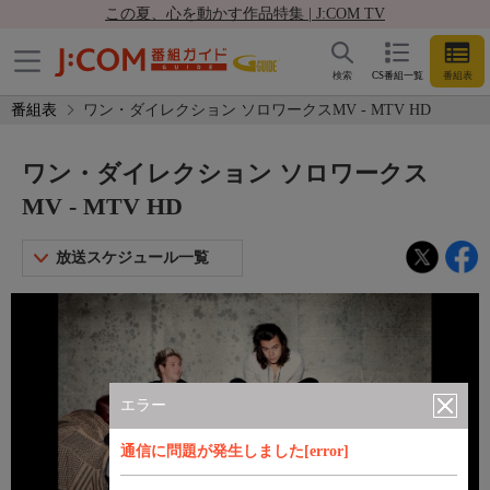
この夏、心を動かす作品特集 | J:COM TV
検索
CS番組一覧
番組表
番組表
ワン・ダイレクション ソロワークスMV - MTV HD
ワン・ダイレクション ソロワークス
MV - MTV HD
放送スケジュール一覧
エラー
通信に問題が発生しました[error]