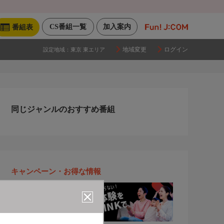
CS番組一覧
加入案内
番組表
地域変更
ログイン
設定地域：
東京 東エリア
同じジャンルのおすすめ番組
キャンペーン・お得な情報