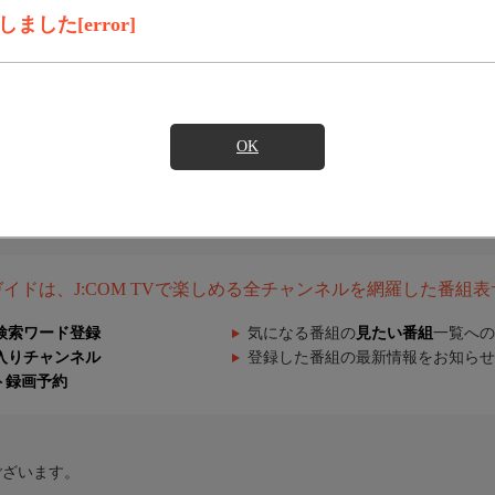
した[error]
OK
組ガイドは、J:COM TVで楽しめる全チャンネルを網羅した番組
検索ワード登録
気になる番組の
見たい番組
一覧への
入りチャンネル
登録した番組の最新情報をお知らせ
ト録画予約
ございます。