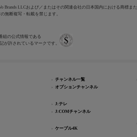
iVo Brands LLCおよび／またはその関連会社の日本国内における商標
材の無断複写・転載を禁じます。
、テレビ番組の公式情報である
スにのみ表記が許されているマークです。
チャンネル一覧
オプションチャンネル
J:テレ
J:COMチャンネル
ケーブル4K