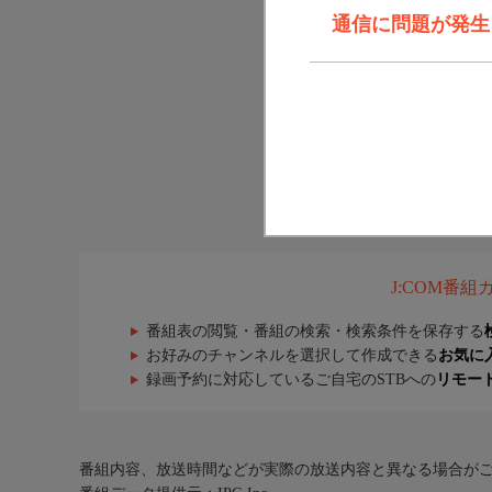
通信に問題が発生しま
J:COM番
番組表の閲覧・番組の検索・検索条件を保存する
お好みのチャンネルを選択して作成できる
お気に
録画予約に対応しているご自宅のSTBへの
リモー
番組内容、放送時間などが実際の放送内容と異なる場合が