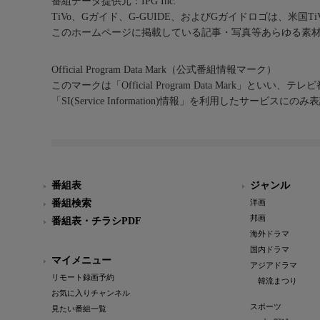
番組データ提供元：IPG Inc.
TiVo、Gガイド、G-GUIDE、およびGガイドロゴは、米国T
このホームページに掲載している記事・写真等あらゆる素
Official Program Data Mark（公式番組情報マーク）
このマークは「Official Program Data Mark」といい
「SI(Service Information)情報」を利用したサービ
番組表
ジャンル
番組検索
洋画
邦画
番組表・チラシPDF
海外ドラマ
国内ドラマ
マイメニュー
アジアドラマ
リモート録画予約
韓流まつり
お気に入りチャンネル
スポーツ
見たい番組一覧