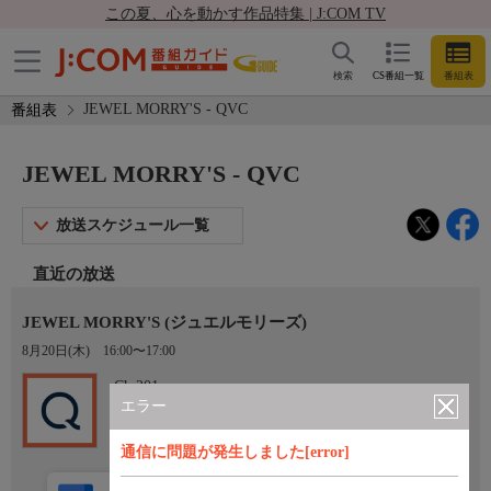
この夏、心を動かす作品特集 | J:COM TV
検索
CS番組一覧
番組表
JEWEL MORRY'S - QVC
番組表
JEWEL MORRY'S - QVC
放送スケジュール一覧
直近の放送
JEWEL MORRY'S (ジュエルモリーズ)
8月20日(木)
16:00〜17:00
Ch.201
QVC
エラー
通信に問題が発生しました[error]