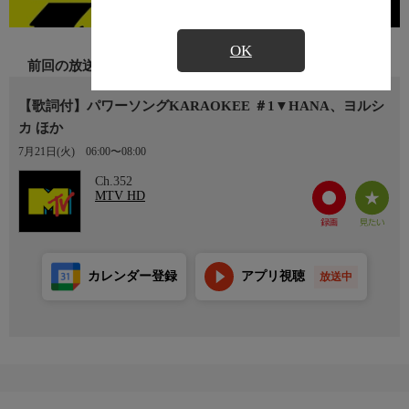
OK
前回の放送
【歌詞付】パワーソングKARAOKEE ＃1▼HANA、ヨルシ
カ ほか
7月21日(火)
06:00〜08:00
Ch.352
MTV HD
カレンダー登録
アプリ視聴
放送中