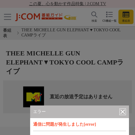
この夏、心を動かす作品特集 | J:COM TV
検索
CS番組一覧
番組表
THEE MICHELLE GUN ELEPHANT▼TOKYO COOL
番組
CAMPライブ
表
THEE MICHELLE GUN
ELEPHANT▼TOKYO COOL CAMPラ
イブ
直近の放送予定はありません
エラー
通信に問題が発生しました[error]