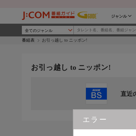
ジャンル
番組表
お引っ越し to ニッポン!
お引っ越し to ニッポン!
直近
エラー