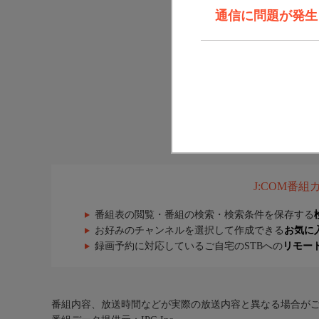
通信に問題が発生しま
J:COM番
番組表の閲覧・番組の検索・検索条件を保存する
お好みのチャンネルを選択して作成できる
お気に
録画予約に対応しているご自宅のSTBへの
リモー
番組内容、放送時間などが実際の放送内容と異なる場合が