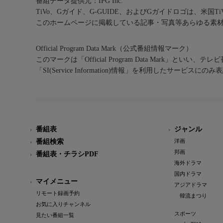
番組データ提供元：IPG Inc.
TiVo、Gガイド、G-GUIDE、およびGガイドロゴは、米国T
このホームページに掲載している記事・写真等あらゆる素
Official Program Data Mark（公式番組情報マーク）
このマークは「Official Program Data Mark」といい
「SI(Service Information)情報」を利用したサービ
番組表
ジャンル
番組検索
洋画
邦画
番組表・チラシPDF
海外ドラマ
国内ドラマ
マイメニュー
アジアドラマ
リモート録画予約
韓流まつり
お気に入りチャンネル
スポーツ
見たい番組一覧