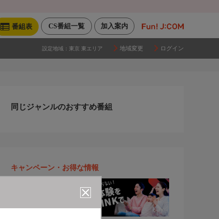
CS番組一覧
加入案内
番組表
地域変更
ログイン
設定地域：
東京 東エリア
同じジャンルのおすすめ番組
キャンペーン・お得な情報