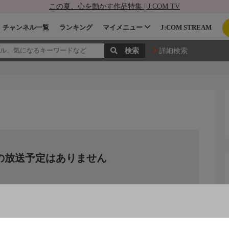
この夏、心を動かす作品特集 | J:COM TV
チャンネル一覧
ランキング
マイメニュー
J:COM STREAM
詳細検索
の放送予定はありません