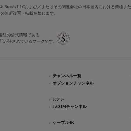
iVo Brands LLCおよび／またはその関連会社の日本国内における商標
材の無断複写・転載を禁じます。
、テレビ番組の公式情報である
スにのみ表記が許されているマークです。
チャンネル一覧
オプションチャンネル
J:テレ
J:COMチャンネル
ケーブル4K