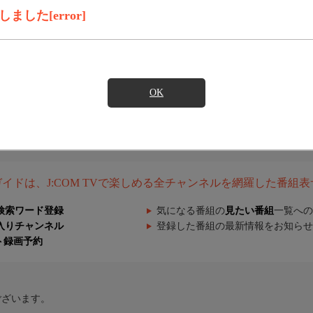
した[error]
OK
組ガイドは、J:COM TVで楽しめる全チャンネルを網羅した番組
検索ワード登録
気になる番組の
見たい番組
一覧への
入りチャンネル
登録した番組の最新情報をお知らせ
ト録画予約
ございます。