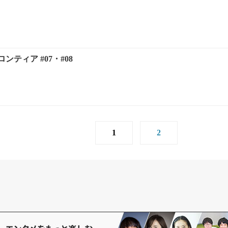
ティア #07・#08
1
2