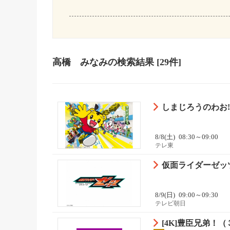
高橋 みなみ
の検索結果
[29件]
しまじろうのわお!
8/8(土)
08:30～09:00
テレ東
仮面ライダーゼッツ
8/9(日)
09:00～09:30
テレビ朝日
[4K]豊臣兄弟！（３