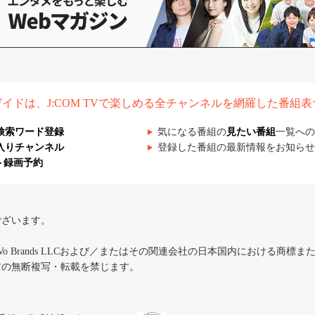
組ガイドは、J:COM TVで楽しめる全チャンネルを網羅した番組
検索ワード登録
気になる番組の
見たい番組
一覧への
入りチャンネル
登録した番組の最新情報をお知らせ
ト録画予約
ございます。
iVo Brands LLCおよび／またはその関連会社の日本国内における商標
材の無断複写・転載を禁じます。