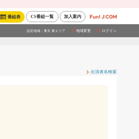
CS番組一覧
加入案内
番組表
地域変更
ログイン
設定地域：
東京 東エリア
出演者名検索