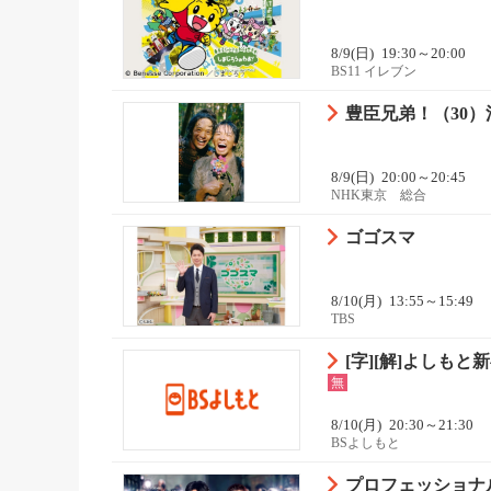
8/9(日)
19:30～20:00
BS11 イレブン
豊臣兄弟！（30）清
8/9(日)
20:00～20:45
NHK東京 総合
ゴゴスマ
8/10(月)
13:55～15:49
TBS
[字][解]よしもと新
無
8/10(月)
20:30～21:30
BSよしもと
プロフェッショナル