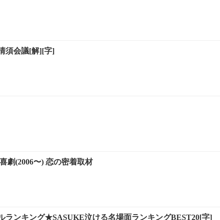
須会議[解][字]
喜劇(2006〜) 恋の密着取材
ランキング★SASUKE泣ける名場面ランキングBEST20[字]