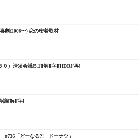
喜劇(2006〜) 恋の密着取材
）清須会議[5.1][解][字][HDR][再]
会議[解][字]
 #736「どーなる?! ドーナツ」