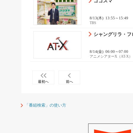
ゴゴスマ
8/13(木)
13:55～15:49
TBS
シャングリラ・フロン
8/14(金)
06:00～07:00
アニメシアターX（AT-X）
最初へ
前へ
「番組検索」の使い方