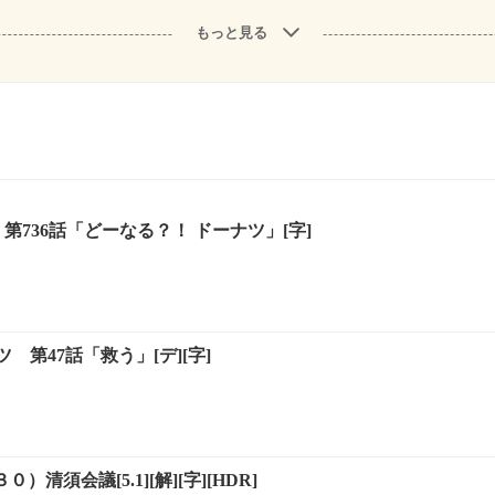
もっと見る
 第736話「どーなる？！ ドーナツ」[字]
 第47話「救う」[デ][字]
０）清須会議[5.1][解][字][HDR]