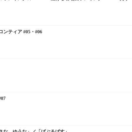
ティア #05・#06
07
さな ゆうな」／「ばぶるばす」